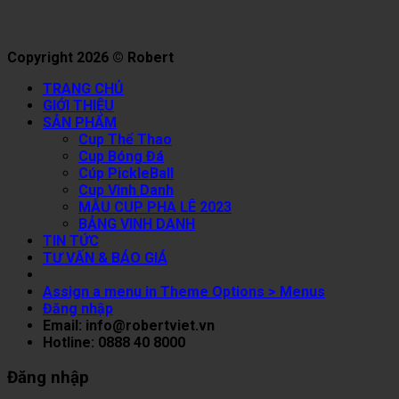
Copyright 2026 © Robert
TRANG CHỦ
GIỚI THIỆU
SẢN PHẨM
Cup Thể Thao
Cup Bóng Đá
Cúp PickleBall
Cup Vinh Danh
MẪU CUP PHA LÊ 2023
BẢNG VINH DANH
TIN TỨC
TƯ VẤN & BÁO GIÁ
Assign a menu in Theme Options > Menus
Đăng nhập
Email: info@robertviet.vn
Hotline: 0888 40 8000
Đăng nhập