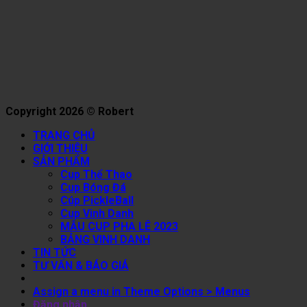
Copyright 2026 © Robert
TRANG CHỦ
GIỚI THIỆU
SẢN PHẨM
Cup Thể Thao
Cup Bóng Đá
Cúp PickleBall
Cup Vinh Danh
MẪU CUP PHA LÊ 2023
BẢNG VINH DANH
TIN TỨC
TƯ VẤN & BÁO GIÁ
Assign a menu in Theme Options > Menus
Đăng nhập