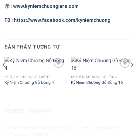
🌍 :
www.kyniemchuongiare.com
FB : https://www.facebook.com/kyniemchuong
SẢN PHẨM TƯƠNG TỰ
KỶ NIỆM CHƯƠNG GỖ ĐỒNG
KỶ NIỆM CHƯƠNG GỖ ĐỒNG
Kỷ Niệm Chương Gỗ Đồng 4
Kỷ Niệm Chương Gỗ Đồng 16
Add to
Add to
Wishlist
Wishlist
ROBERT COMPANY
Đc: 4S Riverside Garden Đường 17, P. Hiệp Bình Chánh,
TP.Thủ Đức, TP.HCM