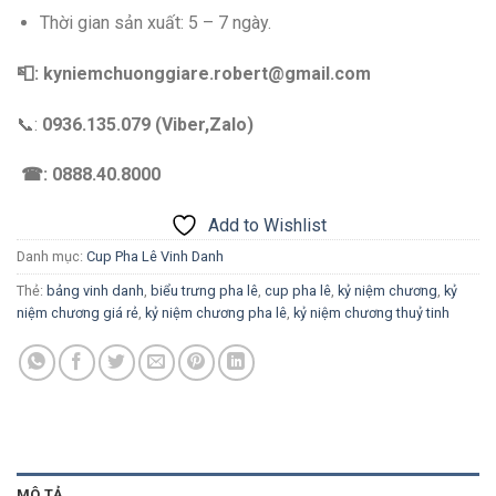
Thời gian sản xuất: 5 – 7 ngày.
📮: kyniemchuonggiare.robert@gmail.com
📞:
0936.135.079 (Viber,Zalo)
☎: 0888.40.8000
Add to Wishlist
Danh mục:
Cup Pha Lê Vinh Danh
Thẻ:
bảng vinh danh
,
biểu trưng pha lê
,
cup pha lê
,
kỷ niệm chương
,
kỷ
niệm chương giá rẻ
,
kỷ niệm chương pha lê
,
kỷ niệm chương thuỷ tinh
MÔ TẢ