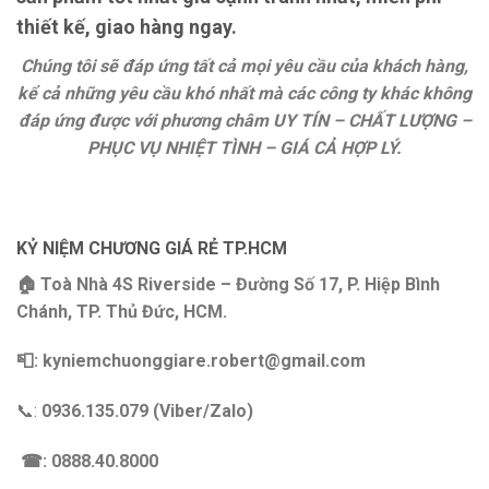
thiết kế, giao hàng ngay.
Chúng tôi sẽ đáp ứng tất cả mọi yêu cầu của khách hàng,
kể cả những yêu cầu khó nhất mà các công ty khác không
đáp ứng được với phương châm UY TÍN – CHẤT LƯỢNG –
PHỤC VỤ NHIỆT TÌNH – GIÁ CẢ HỢP LÝ.
KỶ NIỆM CHƯƠNG GIÁ RẺ TP.HCM
🏠 Toà Nhà 4S Riverside – Đường Số 17, P. Hiệp Bình
Chánh, TP. Thủ Đức, HCM.
📮: kyniemchuonggiare.robert@gmail.com
📞:
0936.135.079 (Viber/Zalo)
☎: 0888.40.8000