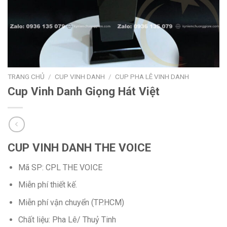
TRANG CHỦ
/
CUP VINH DANH
/
CUP PHA LÊ VINH DANH
Cup Vinh Danh Giọng Hát Việt
CUP VINH DANH THE VOICE
Mã SP: CPL THE VOICE
Miễn phí thiết kế.
Miễn phí vận chuyển (TP.HCM)
Chất liệu: Pha Lê/ Thuỷ Tinh