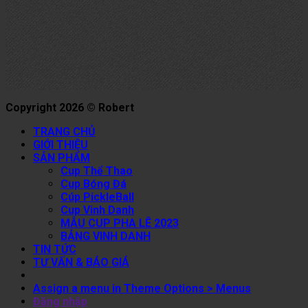
Copyright 2026 © Robert
TRANG CHỦ
GIỚI THIỆU
SẢN PHẨM
Cup Thể Thao
Cup Bóng Đá
Cúp PickleBall
Cup Vinh Danh
MẪU CUP PHA LÊ 2023
BẢNG VINH DANH
TIN TỨC
TƯ VẤN & BÁO GIÁ
Assign a menu in Theme Options > Menus
Đăng nhập