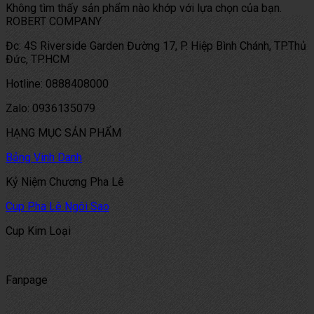
Không tìm thấy sản phẩm nào khớp với lựa chọn của bạn.
ROBERT COMPANY
Đc: 4S Riverside Garden Đường 17, P. Hiệp Bình Chánh, TP.Thủ
Đức, TP.HCM
Hotline: 0888408000
Zalo: 0936135079
HẠNG MỤC SẢN PHẨM
Bảng Vinh Danh
Kỷ Niệm Chương Pha Lê
Cup Pha Lê Ngôi Sao
Cup Kim Loại
Fanpage