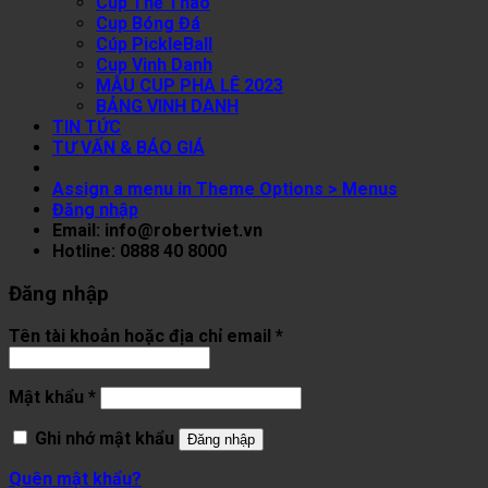
Cup Thể Thao
Cup Bóng Đá
Cúp PickleBall
Cup Vinh Danh
MẪU CUP PHA LÊ 2023
BẢNG VINH DANH
TIN TỨC
TƯ VẤN & BÁO GIÁ
Assign a menu in Theme Options > Menus
Đăng nhập
Email: info@robertviet.vn
Hotline: 0888 40 8000
Đăng nhập
Tên tài khoản hoặc địa chỉ email
*
Mật khẩu
*
Ghi nhớ mật khẩu
Đăng nhập
Quên mật khẩu?