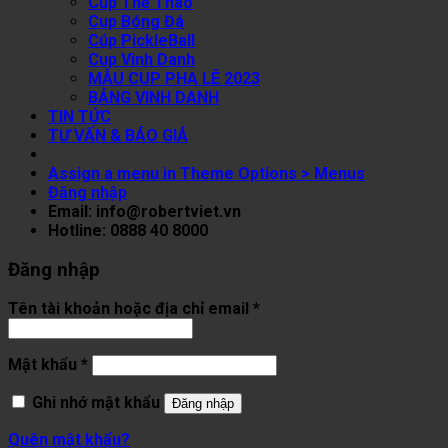
Cup Thể Thao
Cup Bóng Đá
Cúp PickleBall
Cup Vinh Danh
MẪU CUP PHA LÊ 2023
BẢNG VINH DANH
TIN TỨC
TƯ VẤN & BÁO GIÁ
Assign a menu in Theme Options > Menus
Đăng nhập
Email: info@robertviet.vn
Hotline: 0888 40 8000
Đăng nhập
Tên tài khoản hoặc địa chỉ email
*
Mật khẩu
*
Ghi nhớ mật khẩu
Đăng nhập
Quên mật khẩu?