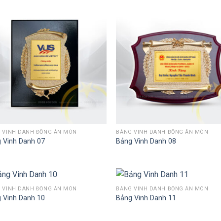
Add to
Add
Wishlist
Wish
 VINH DANH ĐỒNG ĂN MÒN
BẢNG VINH DANH ĐỒNG ĂN MÒN
 Vinh Danh 07
Bảng Vinh Danh 08
 VINH DANH ĐỒNG ĂN MÒN
BẢNG VINH DANH ĐỒNG ĂN MÒN
 Vinh Danh 10
Bảng Vinh Danh 11
Add to
Add
Wishlist
Wish