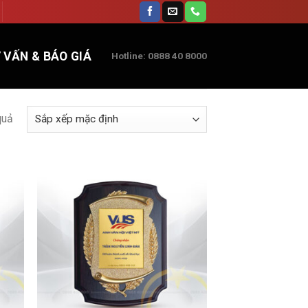
 VẤN & BÁO GIÁ
Hotline: 0888 40 8000
quả
 to
Add to
list
Wishlist