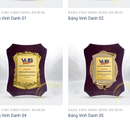
 VINH DANH ĐỒNG ĂN MÒN
BẢNG VINH DANH ĐỒNG ĂN MÒN
 Vinh Danh 01
Bảng Vinh Danh 02
Add to
Add
Wishlist
Wish
 VINH DANH ĐỒNG ĂN MÒN
BẢNG VINH DANH ĐỒNG ĂN MÒN
 Vinh Danh 04
Bảng Vinh Danh 05