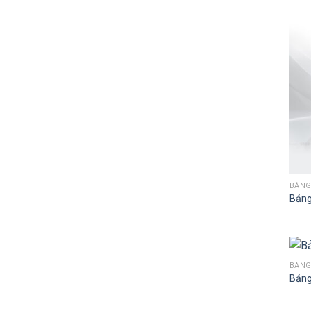
BẢNG
Bảng
BẢNG
Bảng