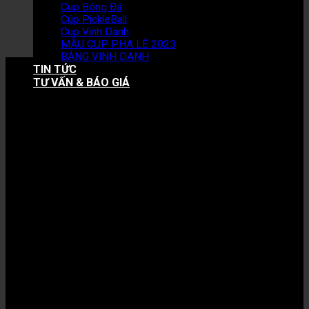
Cup Bóng Đá
Cúp PickleBall
Cup Vinh Danh
MẪU CUP PHA LÊ 2023
BẢNG VINH DANH
TIN TỨC
TƯ VẤN & BÁO GIÁ
Hotline: 0888 40 8000
NHỮNG MẪU CUP PHA LÊ KỶ NIỆM CHƯƠNG
HOT NHẤT NĂM 2023