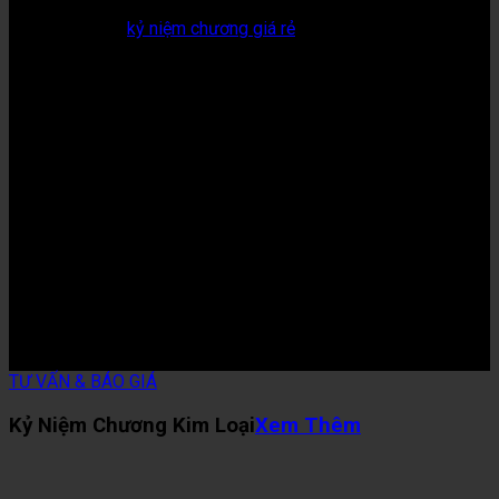
Quà tặng
kỷ niệm chương giá rẻ
là địa chỉ đặt kỷ
niệm chương uy tín TP.HCM.
Chúng tôi hỗ trợ khách hàng 24/7.
Quý khách vui lòng liên hệ Hotline/Zalo để nhận
ngay báo giá.
Hotline: 0888408000
Zalo: 0936.135.079
TƯ VẤN & BÁO GIÁ
Kỷ Niệm Chương Kim Loại
Xem Thêm