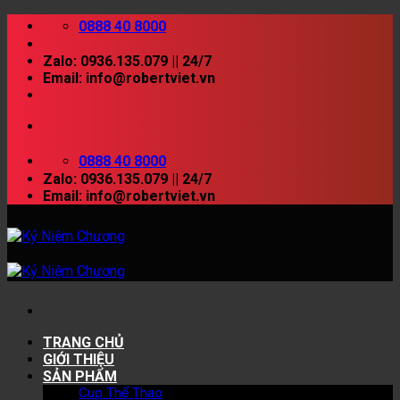
Skip
0888 40 8000
to
content
Zalo: 0936.135.079 || 24/7
Email: info@robertviet.vn
0888 40 8000
Zalo: 0936.135.079 || 24/7
Email: info@robertviet.vn
TRANG CHỦ
GIỚI THIỆU
SẢN PHẨM
Cup Thể Thao