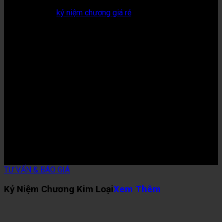
Quà tặng
kỷ niệm chương giá rẻ
là địa chỉ đặt kỷ
niệm chương uy tín TP.HCM.
Chúng tôi hỗ trợ khách hàng 24/7.
Quý khách vui lòng liên hệ Hotline/Zalo để nhận
ngay báo giá.
Hotline: 0888408000
Zalo: 0936.135.079
TƯ VẤN & BÁO GIÁ
Kỷ Niệm Chương Kim Loại
Xem Thêm