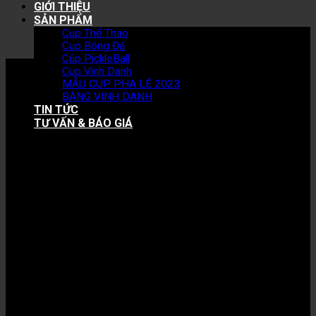
GIỚI THIỆU
SẢN PHẨM
Cup Thể Thao
Cup Bóng Đá
Cúp PickleBall
Cup Vinh Danh
MẪU CUP PHA LÊ 2023
BẢNG VINH DANH
TIN TỨC
TƯ VẤN & BÁO GIÁ
Hotline: 0888 40 8000
NHỮNG MẪU CUP PHA LÊ KỶ NIỆM CHƯƠNG
HOT NHẤT NĂM 2023