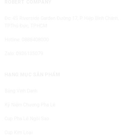
ROBERT COMPANY
Đc: 4S Riverside Garden Đường 17, P. Hiệp Bình Chánh,
TP.Thủ Đức, TP.HCM
Hotline: 0888408000
Zalo: 0936135079
HẠNG MỤC SẢN PHẨM
Bảng Vinh Danh
Kỷ Niệm Chương Pha Lê
Cup Pha Lê Ngôi Sao
Cup Kim Loại