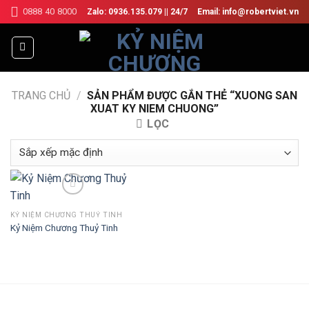
Skip
0888 40 8000
Zalo: 0936.135.079 || 24/7
Email: info@robertviet.vn
to
content
TRANG CHỦ
/
SẢN PHẨM ĐƯỢC GẮN THẺ “XUONG SAN
XUAT KY NIEM CHUONG”
LỌC
KỶ NIỆM CHƯƠNG THUỶ TINH
Add to Wishlist
Kỷ Niệm Chương Thuỷ Tinh