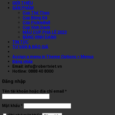
GIỚI THIỆU
SẢN PHẨM
Cup Thể Thao
Cup Bóng Đá
Cúp PickleBall
Cup Vinh Danh
MẪU CUP PHA LÊ 2023
BẢNG VINH DANH
TIN TỨC
TƯ VẤN & BÁO GIÁ
Assign a menu in Theme Options > Menus
Đăng nhập
Email: info@robertviet.vn
Hotline: 0888 40 8000
Đăng nhập
Tên tài khoản hoặc địa chỉ email
*
Mật khẩu
*