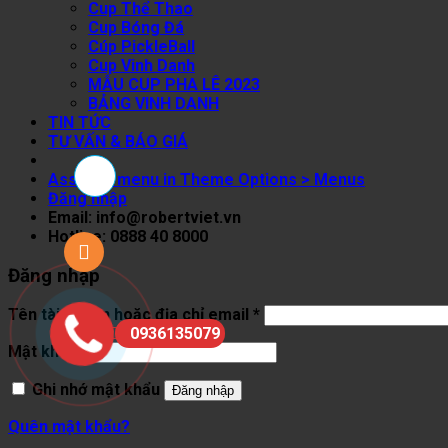
Cup Thể Thao
Cup Bóng Đá
Cúp PickleBall
Cup Vinh Danh
MẪU CUP PHA LÊ 2023
BẢNG VINH DANH
TIN TỨC
TƯ VẤN & BÁO GIÁ
Assign a menu in Theme Options > Menus
Đăng nhập
Email: info@robertviet.vn
Hotline: 0888 40 8000
Đăng nhập
Tên tài khoản hoặc địa chỉ email
*
0936135079
Mật khẩu
*
Ghi nhớ mật khẩu
Đăng nhập
Quên mật khẩu?