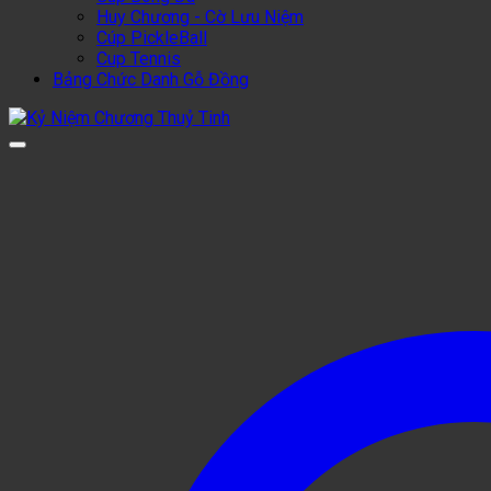
Huy Chương - Cờ Lưu Niệm
Cúp PickleBall
Cup Tennis
Bảng Chức Danh Gỗ Đồng