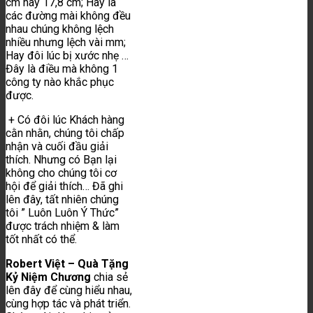
cm hay 17,8 cm; Hay là
các đường mài không đều
nhau chúng không lệch
nhiều nhưng lệch vài mm;
Hay đôi lúc bị xước nhẹ …
Đây là điều mà không 1
công ty nào khắc phục
được.
+ Có đôi lúc Khách hàng
cằn nhằn, chúng tôi chấp
nhận và cuối đầu giải
thích. Nhưng có Bạn lại
không cho chúng tôi cơ
hội để giải thích… Đã ghi
lên đây, tất nhiên chúng
tôi ” Luôn Luôn Ý Thức”
được trách nhiệm & làm
tốt nhất có thể.
Robert Việt – Quà Tặng
Kỷ Niệm Chương
chia sẻ
lên đây để cùng hiểu nhau,
cùng hợp tác và phát triển.