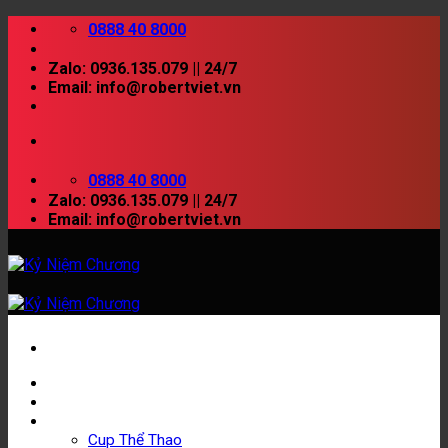
Skip
0888 40 8000
to
content
Zalo: 0936.135.079 || 24/7
Email: info@robertviet.vn
0888 40 8000
Zalo: 0936.135.079 || 24/7
Email: info@robertviet.vn
TRANG CHỦ
GIỚI THIỆU
SẢN PHẨM
Cup Thể Thao