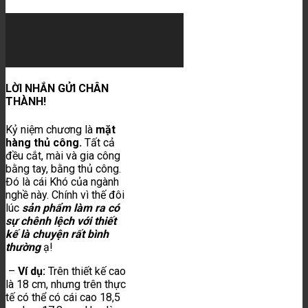
LỜI NHẮN GỬI CHÂN
THÀNH!
Kỷ niệm chương là
mặt
hàng thủ công.
Tất cả
đều cắt, mài và gia công
bằng tay, bằng thủ công.
Đó là cái Khó của ngành
nghề này. Chính vì thế đôi
lúc
sản phẩm làm ra có
sự chênh lệch với thiết
kế
là chuyện rất bình
thường
ạ!
–
Ví dụ:
Trên thiết kế cao
là 18 cm, nhưng trên thực
tế có thể có cái cao 18,5