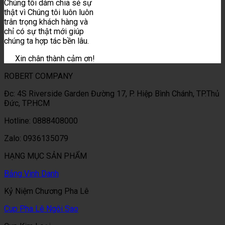
Chúng tôi dám chia sẻ sự
thật vì Chúng tôi luôn luôn
trân trọng khách hàng và
chỉ có sự thật mới giúp
chúng ta hợp tác bền lâu.
Xin chân thành cảm ơn!
ROBERT COMPANY
Đc: 4S Riverside Garden Đường 17, P. Hiệp Bình Chánh, TP.Thủ
Đức, TP.HCM
Hotline: 0888408000
Zalo: 0936135079
HẠNG MỤC SẢN PHẨM
Bảng Vinh Danh
Kỷ Niệm Chương Pha Lê
Cup Pha Lê Ngôi Sao