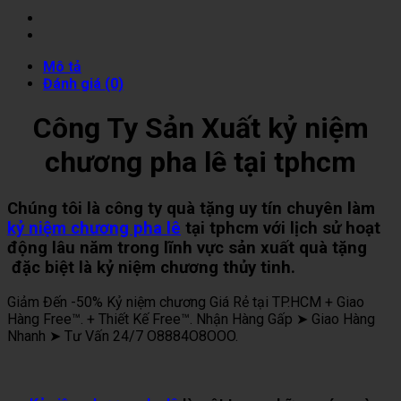
Mô tả
Đánh giá (0)
Công Ty Sản Xuất kỷ niệm
chương pha lê tại tphcm
Chúng tôi là công ty quà tặng uy tín chuyên làm
kỷ niệm chương pha lê
tại tphcm với lịch sử hoạt
động lâu năm trong lĩnh vực sản xuất quà tặng
đặc biệt là kỷ niệm chương thủy tinh.
Giảm Đến -50% Kỷ niệm chương Giá Rẻ tại TP.HCM + Giao
Hàng Free™. + Thiết Kế Free™. Nhận Hàng Gấp ➤ Giao Hàng
Nhanh ➤ Tư Vấn 24/7 O8884O8OOO.