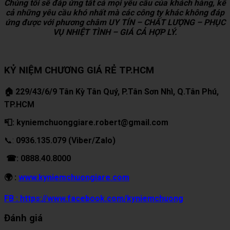
Chúng tôi sẽ đáp ứng tất cả mọi yêu cầu của khách hàng, kể
cả những yêu cầu khó nhất mà các công ty khác không đáp
ứng được với phương châm UY TÍN – CHẤT LƯỢNG – PHỤC
VỤ NHIỆT TÌNH – GIÁ CẢ HỢP LÝ.
KỶ NIỆM CHƯƠNG GIÁ RẺ TP.HCM
🏠 229/43/6/9 Tân Kỳ Tân Quý, P.Tân Sơn Nhì, Q.Tân Phú,
TP.HCM
📮: kyniemchuonggiare.robert@gmail.com
📞:
0936.135.079 (Viber/Zalo)
☎: 0888.40.8000
🌍 :
www.kyniemchuongiare.com
FB : https://www.facebook.com/kyniemchuong
Đánh giá