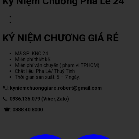
Kỷ Niệm Chương Pha Lê 24
KỶ NIỆM CHƯƠNG GIÁ RẺ
Mã SP: KNC 24
Miễn phí thiết kế.
Miễn phí vận chuyển ( phạm vi TP.HCM)
Chất liệu: Pha Lê/ Thuỷ Tinh
Thời gian sản xuất: 5 – 7 ngày.
📮: kyniemchuonggiare.robert@gmail.com
📞:
0936.135.079 (Viber,Zalo)
☎: 0888.40.8000