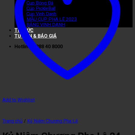
Cup Bóng Đá
Cúp PickleBall
Cup Vinh Danh
MẪU CUP PHA LÊ 2023
BẢNG VINH DANH
TIN TỨC
TƯ VẤN & BÁO GIÁ
Hotline: 0888 40 8000
Add to Wishlist
Trang chủ
/
Kỷ Niệm Chương Pha Lê