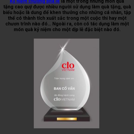
Kỷ niệm chương pha lê
là một trong những món quà
tặng cao quý được nhiều người sử dụng làm quà tặng, quà
biếu hoặc là dung để khen thưởng cho những cá nhân, tập
thể có thành tích xuất sắc trong một cuộc thi hay một
chươn trình nào đó… Ngoài ra, còn có tác dụng làm một
món quà kỷ niệm cho một dịp lễ đặc biệt nào đó.