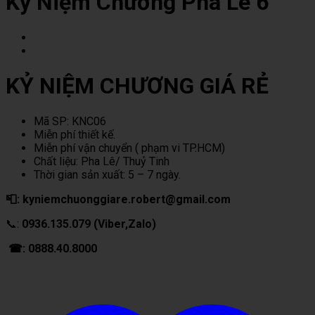
Kỷ Niệm Chương Pha Lê 6
KỶ NIỆM CHƯƠNG GIÁ RẺ
Mã SP: KNC06
Miễn phí thiết kế.
Miễn phí vận chuyển ( phạm vi TP.HCM)
Chất liệu: Pha Lê/ Thuỷ Tinh
Thời gian sản xuất: 5 – 7 ngày.
📮: kyniemchuonggiare.robert@gmail.com
📞:
0936.135.079 (Viber,Zalo)
☎: 0888.40.8000