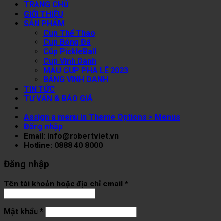
TRANG CHỦ
GIỚI THIỆU
SẢN PHẨM
Cup Thể Thao
Cup Bóng Đá
Cúp PickleBall
Cup Vinh Danh
MẪU CUP PHA LÊ 2023
BẢNG VINH DANH
TIN TỨC
TƯ VẤN & BÁO GIÁ
Assign a menu in Theme Options > Menus
Đăng nhập
Email: info@robertviet.vn
Hotline: 0888 40 8000
Đăng nhập
Tên tài khoản hoặc địa chỉ email
*
Mật khẩu
*