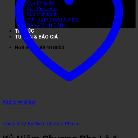
Cup Bóng Đá
Cúp PickleBall
Cup Vinh Danh
MẪU CUP PHA LÊ 2023
BẢNG VINH DANH
TIN TỨC
TƯ VẤN & BÁO GIÁ
Hotline: 0888 40 8000
Add to Wishlist
Trang chủ
/
Kỷ Niệm Chương Pha Lê