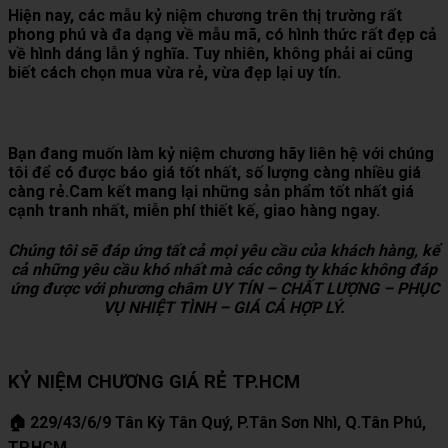
Hiện nay, các mẫu kỷ niệm chương trên thị trường rất
phong phú và đa dạng về mẫu mã, có hình thức rất đẹp cả
về hình dáng lẫn ý nghĩa. Tuy nhiên, không phải ai cũng
biết cách chọn mua vừa rẻ, vừa đẹp lại uy tín.
Bạn đang muốn làm kỷ niệm chương hãy liên hệ với chúng
tôi để có được báo giá tốt nhất, số lượng càng nhiều giá
càng rẻ.Cam kết mang lại những sản phẩm tốt nhất giá
cạnh tranh nhất, miễn phí thiết kế, giao hàng ngay.
Chúng tôi sẽ đáp ứng tất cả mọi yêu cầu của khách hàng, kể
cả những yêu cầu khó nhất mà các công ty khác không đáp
ứng được với phương châm UY TÍN – CHẤT LƯỢNG – PHỤC
VỤ NHIỆT TÌNH – GIÁ CẢ HỢP LÝ.
KỶ NIỆM CHƯƠNG GIÁ RẺ TP.HCM
🏠 229/43/6/9 Tân Kỳ Tân Quý, P.Tân Sơn Nhì, Q.Tân Phú,
TP.HCM