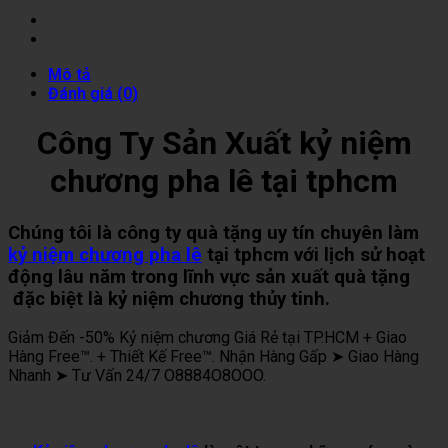
Mô tả
Đánh giá (0)
Công Ty Sản Xuất kỷ niệm
chương pha lê tại tphcm
Chúng tôi là công ty quà tặng uy tín chuyên làm
kỷ niệm chương pha lê
tại tphcm với lịch sử hoạt
động lâu năm trong lĩnh vực sản xuất quà tặng
đặc biệt là kỷ niệm chương thủy tinh.
Giảm Đến -50% Kỷ niệm chương Giá Rẻ tại TP.HCM + Giao
Hàng Free™. + Thiết Kế Free™. Nhận Hàng Gấp ➤ Giao Hàng
Nhanh ➤ Tư Vấn 24/7 O8884O8OOO.