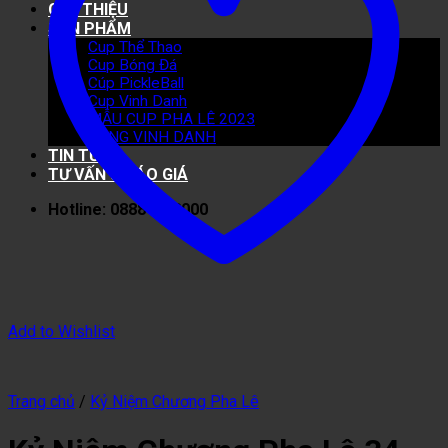
GIỚI THIỆU
SẢN PHẨM
Cup Thể Thao
Cup Bóng Đá
Cúp PickleBall
Cup Vinh Danh
MẪU CUP PHA LÊ 2023
BẢNG VINH DANH
TIN TỨC
TƯ VẤN & BÁO GIÁ
Hotline: 0888 40 8000
Add to Wishlist
Trang chủ
/
Kỷ Niệm Chương Pha Lê