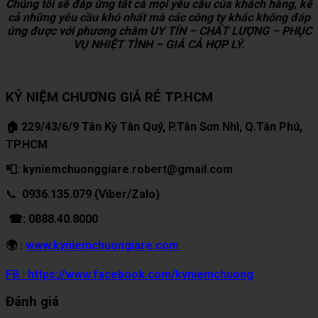
Chúng tôi sẽ đáp ứng tất cả mọi yêu cầu của khách hàng, kể
cả những yêu cầu khó nhất mà các công ty khác không đáp
ứng được với phương châm UY TÍN – CHẤT LƯỢNG – PHỤC
VỤ NHIỆT TÌNH – GIÁ CẢ HỢP LÝ.
KỶ NIỆM CHƯƠNG GIÁ RẺ TP.HCM
🏠 229/43/6/9 Tân Kỳ Tân Quý, P.Tân Sơn Nhì, Q.Tân Phú,
TP.HCM
📮: kyniemchuonggiare.robert@gmail.com
📞:
0936.135.079 (Viber/Zalo)
☎: 0888.40.8000
🌍 :
www.kyniemchuongiare.com
FB : https://www.facebook.com/kyniemchuong
Đánh giá