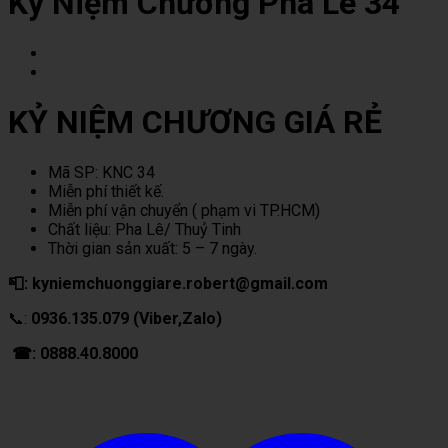
Kỷ Niệm Chương Pha Lê 34
KỶ NIỆM CHƯƠNG GIÁ RẺ
Mã SP: KNC 34
Miễn phí thiết kế.
Miễn phí vận chuyển ( phạm vi TP.HCM)
Chất liệu: Pha Lê/ Thuỷ Tinh
Thời gian sản xuất: 5 – 7 ngày.
📮: kyniemchuonggiare.robert@gmail.com
📞:
0936.135.079 (Viber,Zalo)
☎: 0888.40.8000