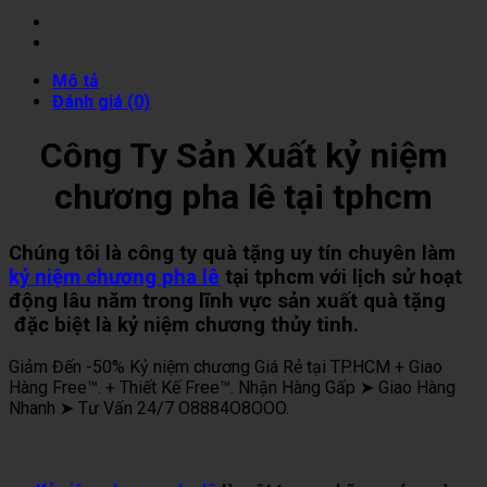
Mô tả
Đánh giá (0)
Công Ty Sản Xuất kỷ niệm
chương pha lê tại tphcm
Chúng tôi là công ty quà tặng uy tín chuyên làm
kỷ niệm chương pha lê
tại tphcm với lịch sử hoạt
động lâu năm trong lĩnh vực sản xuất quà tặng
đặc biệt là kỷ niệm chương thủy tinh.
Giảm Đến -50% Kỷ niệm chương Giá Rẻ tại TP.HCM + Giao
Hàng Free™. + Thiết Kế Free™. Nhận Hàng Gấp ➤ Giao Hàng
Nhanh ➤ Tư Vấn 24/7 O8884O8OOO.