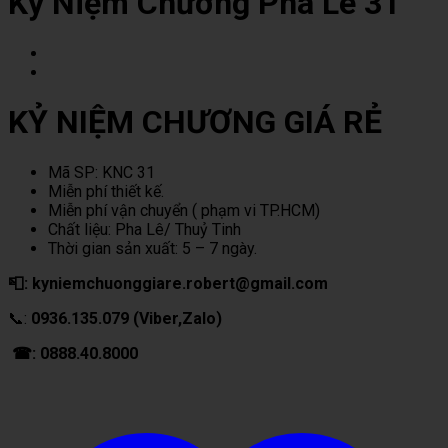
Kỷ Niệm Chương Pha Lê 31
KỶ NIỆM CHƯƠNG GIÁ RẺ
Mã SP: KNC 31
Miễn phí thiết kế.
Miễn phí vận chuyển ( phạm vi TP.HCM)
Chất liệu: Pha Lê/ Thuỷ Tinh
Thời gian sản xuất: 5 – 7 ngày.
📮: kyniemchuonggiare.robert@gmail.com
📞:
0936.135.079 (Viber,Zalo)
☎: 0888.40.8000