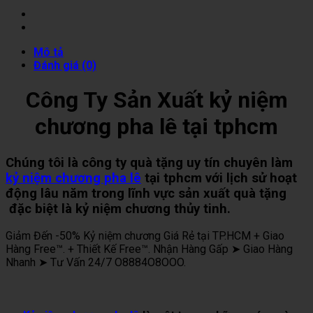
Mô tả
Đánh giá (0)
Công Ty Sản Xuất kỷ niệm
chương pha lê tại tphcm
Chúng tôi là công ty quà tặng uy tín chuyên làm
kỷ niệm chương pha lê
tại tphcm với lịch sử hoạt
động lâu năm trong lĩnh vực sản xuất quà tặng
đặc biệt là kỷ niệm chương thủy tinh.
Giảm Đến -50% Kỷ niệm chương Giá Rẻ tại TP.HCM + Giao
Hàng Free™. + Thiết Kế Free™. Nhận Hàng Gấp ➤ Giao Hàng
Nhanh ➤ Tư Vấn 24/7 O8884O8OOO.