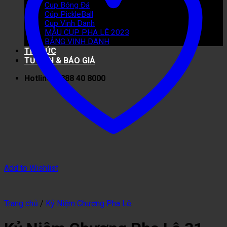
Cup Bóng Đá
Cúp PickleBall
Cup Vinh Danh
MẪU CUP PHA LÊ 2023
BẢNG VINH DANH
TIN TỨC
TƯ VẤN & BÁO GIÁ
Hotline: 0888 40 8000
Add to Wishlist
Trang chủ
/
Kỷ Niệm Chương Pha Lê