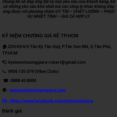
Chúng tôi sẽ đáp ứng tất cả mọi yêu cầu của khách hàng, kể
cả những yêu cầu khó nhất mà các công ty khác không đáp
ứng được với phương châm UY TÍN – CHẤT LƯỢNG – PHỤC
VỤ NHIỆT TÌNH – GIÁ CẢ HỢP LÝ.
KỶ NIỆM CHƯƠNG GIÁ RẺ TP.HCM
🏠 229/43/6/9 Tân Kỳ Tân Quý, P.Tân Sơn Nhì, Q.Tân Phú,
TP.HCM
📮: kyniemchuonggiare.robert@gmail.com
📞:
0936.135.079 (Viber/Zalo)
☎: 0888.40.8000
🌍 :
www.kyniemchuongiare.com
FB : https://www.facebook.com/kyniemchuong
Đánh giá