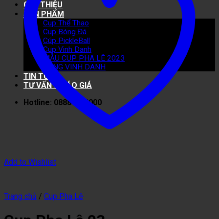
GIỚI THIỆU
SẢN PHẨM
Cup Thể Thao
Cup Bóng Đá
Cúp PickleBall
Cup Vinh Danh
MẪU CUP PHA LÊ 2023
BẢNG VINH DANH
TIN TỨC
TƯ VẤN & BÁO GIÁ
Hotline: 0888 40 8000
Add to Wishlist
Trang chủ
/
Cup Pha Lê