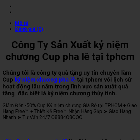
Mô tả
Đánh giá (0)
Công Ty Sản Xuất kỷ niệm
chương Cup pha lê tại tphcm
Chúng tôi là công ty quà tặng uy tín chuyên làm
Cup
kỷ niệm chương pha lê
tại tphcm với lịch sử
hoạt động lâu năm trong lĩnh vực sản xuất quà
tặng đặc biệt là kỷ niệm chương thủy tinh.
Giảm Đến -50% Cup Kỷ niệm chương Giá Rẻ tại TP.HCM + Giao
Hàng Free™. + Thiết Kế Free™. Nhận Hàng Gấp ➤ Giao Hàng
Nhanh ➤ Tư Vấn 24/7 O8884O8OOO.