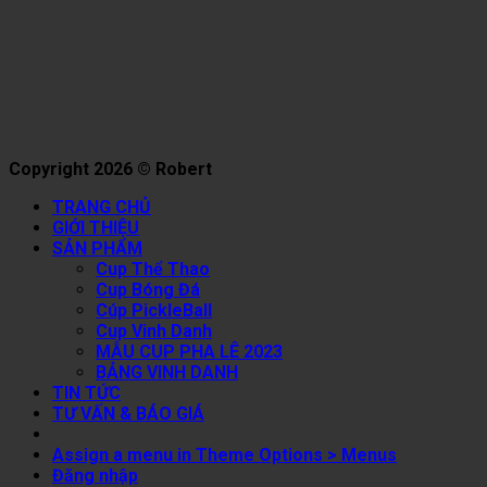
Copyright 2026 © Robert
TRANG CHỦ
GIỚI THIỆU
SẢN PHẨM
Cup Thể Thao
Cup Bóng Đá
Cúp PickleBall
Cup Vinh Danh
MẪU CUP PHA LÊ 2023
BẢNG VINH DANH
TIN TỨC
TƯ VẤN & BÁO GIÁ
Assign a menu in Theme Options > Menus
Đăng nhập