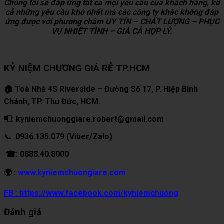
Chúng tôi sẽ đáp ứng tất cả mọi yêu cầu của khách hàng, kể
cả những yêu cầu khó nhất mà các công ty khác không đáp
ứng được với phương châm UY TÍN – CHẤT LƯỢNG – PHỤC
VỤ NHIỆT TÌNH – GIÁ CẢ HỢP LÝ.
KỶ NIỆM CHƯƠNG GIÁ RẺ TP.HCM
🏠 Toà Nhà 4S Riverside – Đường Số 17, P. Hiệp Bình
Chánh, TP. Thủ Đức, HCM.
📮: kyniemchuonggiare.robert@gmail.com
📞:
0936.135.079 (Viber/Zalo)
☎: 0888.40.8000
🌍 :
www.kyniemchuongiare.com
FB : https://www.facebook.com/kyniemchuong
Đánh giá