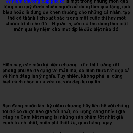
Kỷ niệm chương cup pha lê
là một trong những món quà
tặng cao quý được nhiều người sử dụng làm quà tặng, quà
biếu hoặc là dung để khen thưởng cho những cá nhân, tập
thể có thành tích xuất sắc trong một cuộc thi hay một
chươn trình nào đó… Ngoài ra, còn có tác dụng làm một
món quà kỷ niệm cho một dịp lễ đặc biệt nào đó.
Hiện nay, các mẫu kỷ niệm chương trên thị trường rất
phong phú và đa dạng về mẫu mã, có hình thức rất đẹp cả
về hình dáng lẫn ý nghĩa. Tuy nhiên, không phải ai cũng
biết cách chọn mua vừa rẻ, vừa đẹp lại uy tín.
Bạn đang muốn làm kỷ niệm chương hãy liên hệ với chúng
tôi để có được báo giá tốt nhất, số lượng càng nhiều giá
càng rẻ.Cam kết mang lại những sản phẩm tốt nhất giá
cạnh tranh nhất, miễn phí thiết kế, giao hàng ngay.