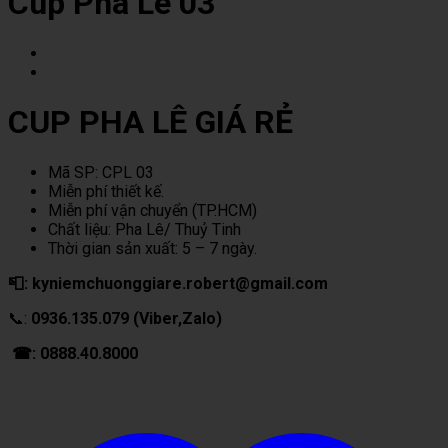
Cup Pha Lê 03
CUP PHA LÊ GIÁ RẺ
Mã SP: CPL 03
Miễn phí thiết kế.
Miễn phí vận chuyển (TP.HCM)
Chất liệu: Pha Lê/ Thuỷ Tinh
Thời gian sản xuất: 5 – 7 ngày.
📮: kyniemchuonggiare.robert@gmail.com
📞:
0936.135.079 (Viber,Zalo)
☎: 0888.40.8000