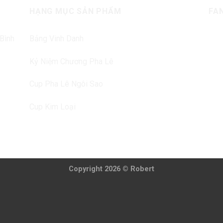
HẠNG MỤC SẢN PHẨM
FA
 Bình
Bảng Vinh Danh
Kỷ Niệm Chương Pha Lê
Cup Pha Lê Ngôi Sao
Cup Kim Loại
Copyright 2026 © Robert