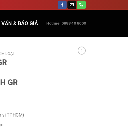
 VẤN & BÁO GIÁ
Hotline: 0888 40 8000
IM LOẠI
GR
H GR
m vi TP.HCM)
ại.