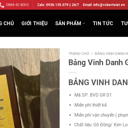
0888 40 8000
Zalo: 0936.135.079 || 24/7
Email: info@robertviet.vn
G CHỦ
GIỚI THIỆU
SẢN PHẨM
TIN TỨC
TƯ
TRANG CHỦ
/
BẢNG VINH DANH K
Bảng Vinh Danh 
Add to
BẢNG VINH DAN
Wishlist
Mã SP: BVD GR 01
Miễn phí thiết kế.
Miễn phí vận chuyển ( phạ
Chất liệu: Gỗ Đồng/ Kim Lo