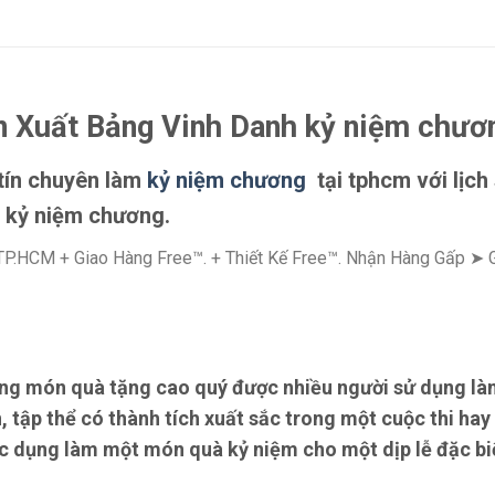
 Xuất Bảng Vinh Danh kỷ niệm chươ
 tín chuyên làm
kỷ niệm chương
tại tphcm với lịch
à kỷ niệm chương.
TP.HCM + Giao Hàng Free™. + Thiết Kế Free™. Nhận Hàng Gấp ➤
ng món quà tặng cao quý được nhiều người sử dụng làm
 tập thể có thành tích xuất sắc trong một cuộc thi hay
c dụng làm một món quà kỷ niệm cho một dịp lễ đặc bi