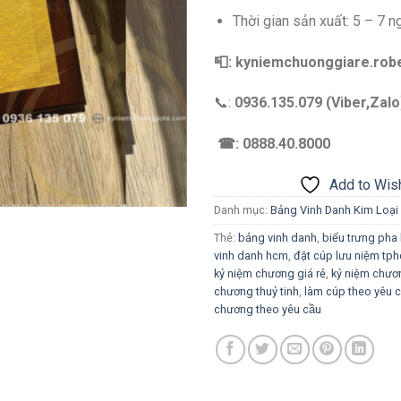
Thời gian sản xuất: 5 – 7 n
📮: kyniemchuonggiare.ro
📞:
0936.135.079 (Viber,Zalo
☎: 0888.40.8000
Add to Wish
Danh mục:
Bảng Vinh Danh Kim Loại
Thẻ:
bảng vinh danh
,
biểu trưng pha 
vinh danh hcm
,
đặt cúp lưu niệm t
kỷ niệm chương giá rẻ
,
kỷ niệm chươ
chương thuỷ tinh
,
làm cúp theo yêu ca
chương theo yêu cầu