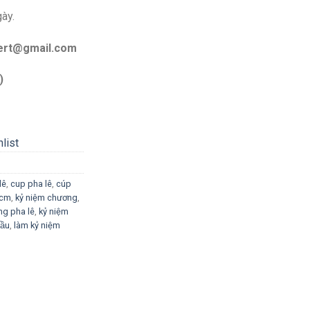
gày.
bert@gmail.com
)
list
lê
,
cup pha lê
,
cúp
phcm
,
kỷ niệm chương
,
ng pha lê
,
kỷ niệm
̂̀u
,
làm kỷ niệm