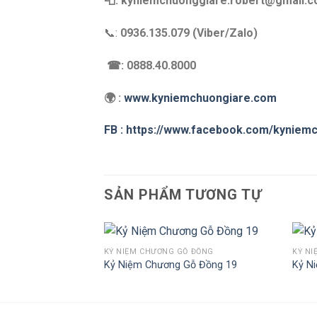
📮: kyniemchuonggiare.robert@gmail.
📞:
0936.135.079 (Viber/Zalo)
☎: 0888.40.8000
🌍 :
www.kyniemchuongiare.com
FB : https://www.facebook.com/kyniem
SẢN PHẨM TƯƠNG TỰ
Ỗ ĐỒNG
KỶ NIỆM CHƯƠNG GỖ ĐỒNG
KỶ NI
Gỗ Đồng 10
Kỷ Niệm Chương Gỗ Đồng 19
Kỷ N
Add to
Add to
Wishlist
Wishlist