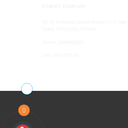
ROBERT COMPANY
Đc: 4S Riverside Garden Đường 17, P. Hiệp
Chánh, TP.Thủ Đức, TP.HCM
Hotline: 0888408000
Zalo: 0936135079