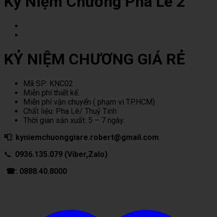
Kỷ Niệm Chương Pha Lê 2
KỶ NIỆM CHƯƠNG GIÁ RẺ
Mã SP: KNC02
Miễn phí thiết kế.
Miễn phí vận chuyển ( phạm vi TP.HCM)
Chất liệu: Pha Lê/ Thuỷ Tinh
Thời gian sản xuất: 5 – 7 ngày.
📮: kyniemchuonggiare.robert@gmail.com
📞:
0936.135.079 (Viber,Zalo)
☎: 0888.40.8000