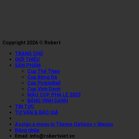
Copyright 2026 © Robert
TRANG CHỦ
GIỚI THIỆU
SẢN PHẨM
Cup Thể Thao
Cup Bóng Đá
Cúp PickleBall
Cup Vinh Danh
MẪU CUP PHA LÊ 2023
BẢNG VINH DANH
TIN TỨC
TƯ VẤN & BÁO GIÁ
Assign a menu in Theme Options > Menus
Đăng nhập
Email: info@robertviet.vn