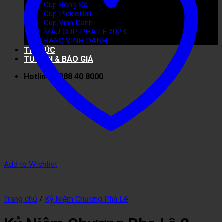
Cup Bóng Đá
Cúp PickleBall
Cup Vinh Danh
MẪU CUP PHA LÊ 2023
BẢNG VINH DANH
TIN TỨC
TƯ VẤN & BÁO GIÁ
Hotline: 0888 40 8000
Add to Wishlist
Trang chủ
/
Kỷ Niệm Chương Pha Lê