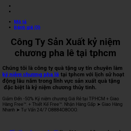
Mô tả
Đánh giá (0)
Công Ty Sản Xuất kỷ niệm
chương pha lê tại tphcm
Chúng tôi là công ty quà tặng uy tín chuyên làm
kỷ niệm chương pha lê
tại tphcm với lịch sử hoạt
động lâu năm trong lĩnh vực sản xuất quà tặng
đặc biệt là kỷ niệm chương thủy tinh.
Giảm Đến -50% Kỷ niệm chương Giá Rẻ tại TP.HCM + Giao
Hàng Free™. + Thiết Kế Free™. Nhận Hàng Gấp ➤ Giao Hàng
Nhanh ➤ Tư Vấn 24/7 O8884O8OOO.