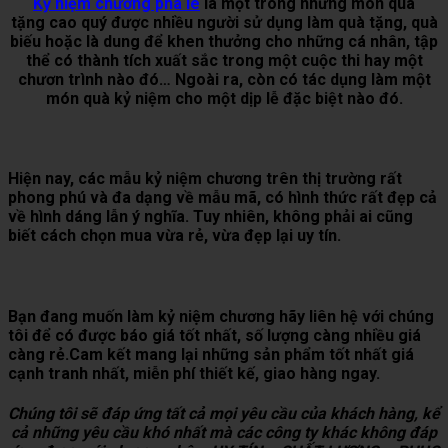
Kỷ niệm chương pha lê
là một trong những món quà
tặng cao quý được nhiều người sử dụng làm quà tặng, quà
biếu hoặc là dung để khen thưởng cho những cá nhân, tập
thể có thành tích xuất sắc trong một cuộc thi hay một
chươn trình nào đó… Ngoài ra, còn có tác dụng làm một
món quà kỷ niệm cho một dịp lễ đặc biệt nào đó.
Hiện nay, các mẫu kỷ niệm chương trên thị trường rất
phong phú và đa dạng về mẫu mã, có hình thức rất đẹp cả
về hình dáng lẫn ý nghĩa. Tuy nhiên, không phải ai cũng
biết cách chọn mua vừa rẻ, vừa đẹp lại uy tín.
Bạn đang muốn làm kỷ niệm chương hãy liên hệ với chúng
tôi để có được báo giá tốt nhất, số lượng càng nhiều giá
càng rẻ.Cam kết mang lại những sản phẩm tốt nhất giá
cạnh tranh nhất, miễn phí thiết kế, giao hàng ngay.
Chúng tôi sẽ đáp ứng tất cả mọi yêu cầu của khách hàng, kể
cả những yêu cầu khó nhất mà các công ty khác không đáp