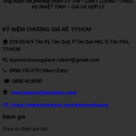
ứng được với phương châm UY TÍN – CHẤT LƯỢNG – PHỤC
VỤ NHIỆT TÌNH – GIÁ CẢ HỢP LÝ.
KỶ NIỆM CHƯƠNG GIÁ RẺ TP.HCM
🏠 229/43/6/9 Tân Kỳ Tân Quý, P.Tân Sơn Nhì, Q.Tân Phú,
TP.HCM
📮: kyniemchuonggiare.robert@gmail.com
📞:
0936.135.079 (Viber/Zalo)
☎: 0888.40.8000
🌍 :
www.kyniemchuongiare.com
FB : https://www.facebook.com/kyniemchuong
Đánh giá
Chưa có đánh giá nào.