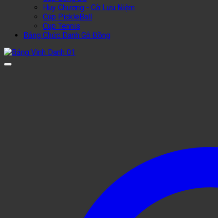
Huy Chương - Cờ Lưu Niệm
Cúp PickleBall
Cup Tennis
Bảng Chức Danh Gỗ Đồng