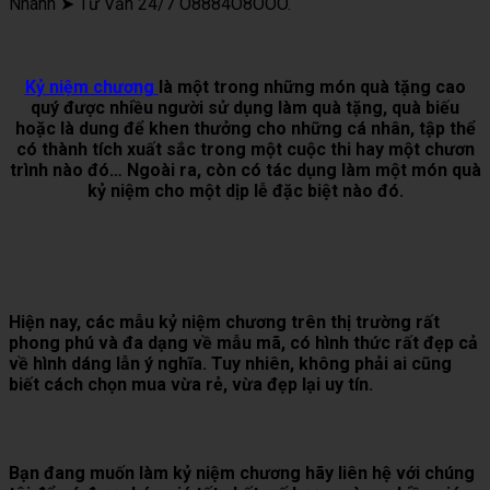
Nhanh ➤ Tư Vấn 24/7 O8884O8OOO.
Kỷ niệm chương
là một trong những món quà tặng cao
quý được nhiều người sử dụng làm quà tặng, quà biếu
hoặc là dung để khen thưởng cho những cá nhân, tập thể
có thành tích xuất sắc trong một cuộc thi hay một chươn
trình nào đó… Ngoài ra, còn có tác dụng làm một món quà
kỷ niệm cho một dịp lễ đặc biệt nào đó.
Hiện nay, các mẫu kỷ niệm chương trên thị trường rất
phong phú và đa dạng về mẫu mã, có hình thức rất đẹp cả
về hình dáng lẫn ý nghĩa. Tuy nhiên, không phải ai cũng
biết cách chọn mua vừa rẻ, vừa đẹp lại uy tín.
Bạn đang muốn làm kỷ niệm chương hãy liên hệ với chúng