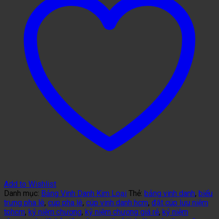
Add to Wishlist
Danh mục:
Bảng Vinh Danh Kim Loại
Thẻ:
bảng vinh danh
,
biểu
trưng pha lê
,
cup pha lê
,
cúp vinh danh hcm
,
đặt cúp lưu niệm
tphcm
,
kỷ niệm chương
,
kỷ niệm chương giá rẻ
,
kỷ niệm