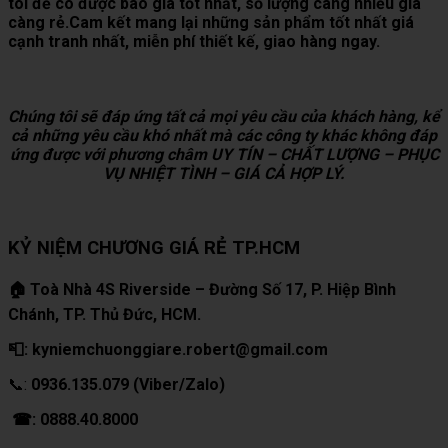
tôi để có được báo giá tốt nhất, số lượng càng nhiều giá
càng rẻ.Cam kết mang lại những sản phẩm tốt nhất giá
cạnh tranh nhất, miễn phí thiết kế, giao hàng ngay.
Chúng tôi sẽ đáp ứng tất cả mọi yêu cầu của khách hàng, kể
cả những yêu cầu khó nhất mà các công ty khác không đáp
ứng được với phương châm UY TÍN – CHẤT LƯỢNG – PHỤC
VỤ NHIỆT TÌNH – GIÁ CẢ HỢP LÝ.
KỶ NIỆM CHƯƠNG GIÁ RẺ TP.HCM
🏠 Toà Nhà 4S Riverside – Đường Số 17, P. Hiệp Bình
Chánh, TP. Thủ Đức, HCM.
📮: kyniemchuonggiare.robert@gmail.com
📞:
0936.135.079 (Viber/Zalo)
☎: 0888.40.8000