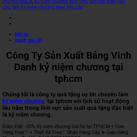
chương pha lê
,
kỷ niệm chương thuỷ tinh
,
làm cúp theo yêu
cầu
,
làm kỷ niệm chương theo yêu cầu
Mô tả
Đánh giá (0)
Công Ty Sản Xuất Bảng Vinh
Danh kỷ niệm chương tại
tphcm
Chúng tôi là công ty quà tặng uy tín chuyên làm
kỷ niệm chương
tại tphcm với lịch sử hoạt động
lâu năm trong lĩnh vực sản xuất quà tặng đặc biệt
là kỷ niệm chương.
Giảm Đến -50% Kỷ niệm chương Giá Rẻ tại TP.HCM + Giao
Hàng Free™. + Thiết Kế Free™. Nhận Hàng Gấp ➤ Giao Hàng