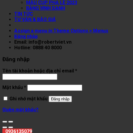
MẪU CUP PHA LÊ 2023
BẢNG VINH DANH
TIN TỨC
TƯ VẤN & BÁO GIÁ
Assign a menu in Theme Options > Menus
Đăng nhập
Email: info@robertviet.vn
Hotline: 0888 40 8000
Đăng nhập
Tên tài khoản hoặc địa chỉ email
*
Mật khẩu
*
Ghi nhớ mật khẩu
Đăng nhập
Quên mật khẩu?
0936135079