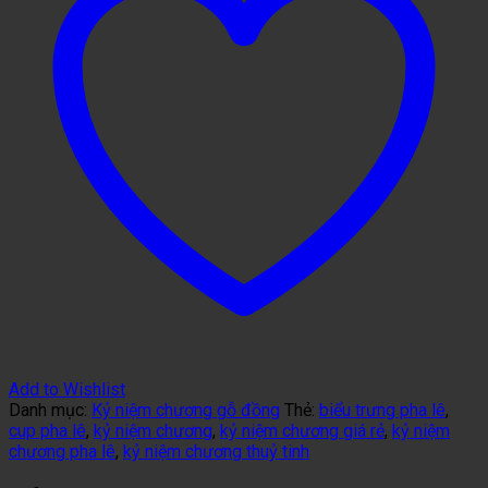
Add to Wishlist
Danh mục:
Kỷ niệm chương gỗ đồng
Thẻ:
biểu trưng pha lê
,
cup pha lê
,
kỷ niệm chương
,
kỷ niệm chương giá rẻ
,
kỷ niệm
chương pha lê
,
kỷ niệm chương thuỷ tinh