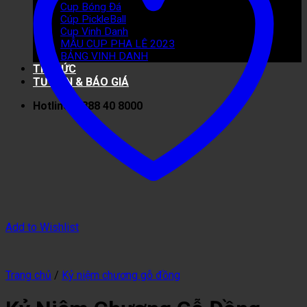
Cup Bóng Đá
Cúp PickleBall
Cup Vinh Danh
MẪU CUP PHA LÊ 2023
BẢNG VINH DANH
TIN TỨC
TƯ VẤN & BÁO GIÁ
Hotline: 0888 40 8000
Add to Wishlist
Trang chủ
/
Kỷ niệm chương gỗ đồng