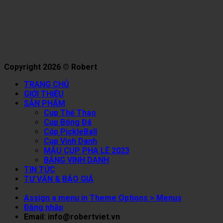
Copyright 2026 © Robert
TRANG CHỦ
GIỚI THIỆU
SẢN PHẨM
Cup Thể Thao
Cup Bóng Đá
Cúp PickleBall
Cup Vinh Danh
MẪU CUP PHA LÊ 2023
BẢNG VINH DANH
TIN TỨC
TƯ VẤN & BÁO GIÁ
Assign a menu in Theme Options > Menus
Đăng nhập
Email: info@robertviet.vn