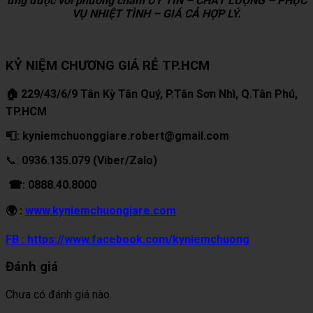
ứng được với phương châm UY TÍN – CHẤT LƯỢNG – PHỤC
VỤ NHIỆT TÌNH – GIÁ CẢ HỢP LÝ.
KỶ NIỆM CHƯƠNG GIÁ RẺ TP.HCM
🏠 229/43/6/9 Tân Kỳ Tân Quý, P.Tân Sơn Nhì, Q.Tân Phú,
TP.HCM
📮: kyniemchuonggiare.robert@gmail.com
📞:
0936.135.079 (Viber/Zalo)
☎: 0888.40.8000
🌍 :
www.kyniemchuongiare.com
FB : https://www.facebook.com/kyniemchuong
Đánh giá
Chưa có đánh giá nào.