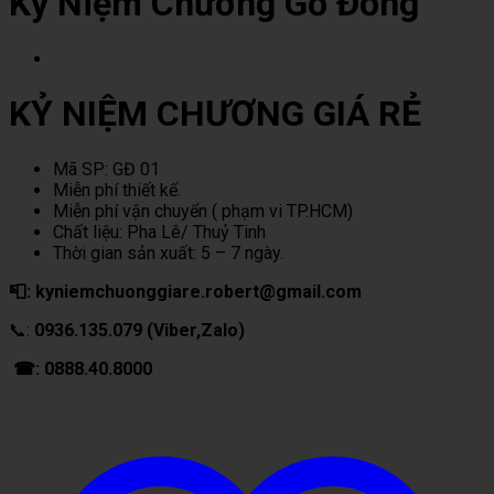
Kỷ Niệm Chương Gỗ Đồng
KỶ NIỆM CHƯƠNG GIÁ RẺ
Mã SP: GĐ 01
Miễn phí thiết kế.
Miễn phí vận chuyển ( phạm vi TP.HCM)
Chất liệu: Pha Lê/ Thuỷ Tinh
Thời gian sản xuất: 5 – 7 ngày.
📮: kyniemchuonggiare.robert@gmail.com
📞:
0936.135.079 (Viber,Zalo)
☎: 0888.40.8000