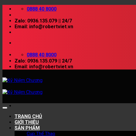
Skip
0888 40 8000
to
content
Zalo: 0936.135.079 || 24/7
Email: info@robertviet.vn
0888 40 8000
Zalo: 0936.135.079 || 24/7
Email: info@robertviet.vn
TRANG CHỦ
GIỚI THIỆU
SẢN PHẨM
Cup Thể Thao