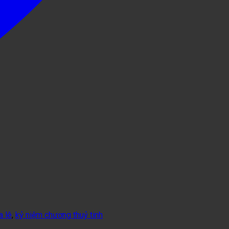
a lê
,
kỷ niệm chương thuỷ tinh