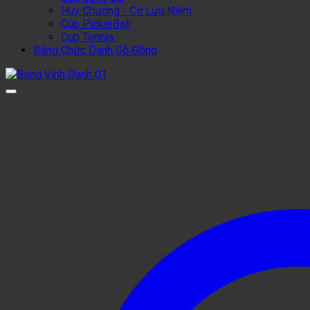
Huy Chương - Cờ Lưu Niệm
Cúp PickleBall
Cup Tennis
Bảng Chức Danh Gỗ Đồng