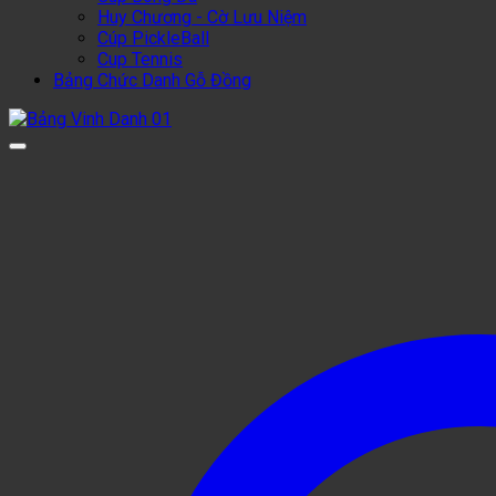
Huy Chương - Cờ Lưu Niệm
Cúp PickleBall
Cup Tennis
Bảng Chức Danh Gỗ Đồng