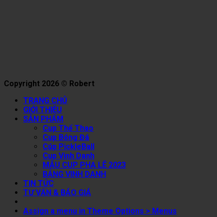
Copyright 2026 © Robert
TRANG CHỦ
GIỚI THIỆU
SẢN PHẨM
Cup Thể Thao
Cup Bóng Đá
Cúp PickleBall
Cup Vinh Danh
MẪU CUP PHA LÊ 2023
BẢNG VINH DANH
TIN TỨC
TƯ VẤN & BÁO GIÁ
Assign a menu in Theme Options > Menus