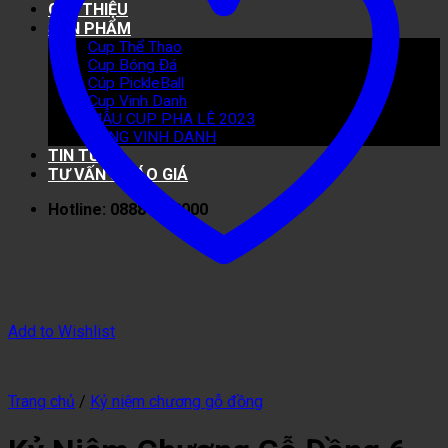
GIỚI THIỆU
SẢN PHẨM
Cup Thể Thao
Cup Bóng Đá
Cúp PickleBall
Cup Vinh Danh
MẪU CUP PHA LÊ 2023
BẢNG VINH DANH
TIN TỨC
TƯ VẤN & BÁO GIÁ
Hotline: 0888 40 8000
Add to Wishlist
Trang chủ
/
Kỷ niệm chương gỗ đồng