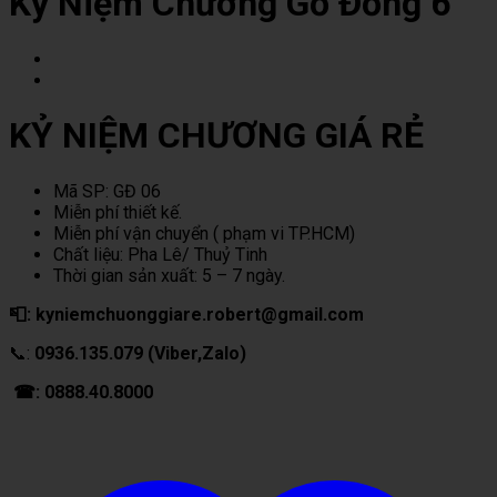
Kỷ Niệm Chương Gỗ Đồng 6
KỶ NIỆM CHƯƠNG GIÁ RẺ
Mã SP: GĐ 06
Miễn phí thiết kế.
Miễn phí vận chuyển ( phạm vi TP.HCM)
Chất liệu: Pha Lê/ Thuỷ Tinh
Thời gian sản xuất: 5 – 7 ngày.
📮: kyniemchuonggiare.robert@gmail.com
📞:
0936.135.079 (Viber,Zalo)
☎: 0888.40.8000