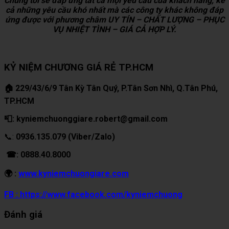
Chúng tôi sẽ đáp ứng tất cả mọi yêu cầu của khách hàng, kể
cả những yêu cầu khó nhất mà các công ty khác không đáp
ứng được với phương châm UY TÍN – CHẤT LƯỢNG – PHỤC
VỤ NHIỆT TÌNH – GIÁ CẢ HỢP LÝ.
KỶ NIỆM CHƯƠNG GIÁ RẺ TP.HCM
🏠 229/43/6/9 Tân Kỳ Tân Quý, P.Tân Sơn Nhì, Q.Tân Phú,
TP.HCM
📮: kyniemchuonggiare.robert@gmail.com
📞:
0936.135.079 (Viber/Zalo)
☎: 0888.40.8000
🌍 :
www.kyniemchuongiare.com
FB : https://www.facebook.com/kyniemchuong
Đánh giá