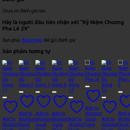
Chưa có đánh giá nào.
Hãy là người đầu tiên nhận xét “Kỷ Niệm Chương
Pha Lê 29”
Bạn phải
đăng nhập
để gửi đánh giá.
Sản phẩm tương tự
Add to
Add to
Add to
Add to
Wishlist
Add t
Add to
Wishlist
Wishlist
Wishlist
Add to
Quick
Add to
Wishl
Wishlist
Quick
Quick
Quick
Wishlist
View
Wishlist
Quick