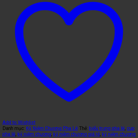
Add to Wishlist
Danh mục:
Kỷ Niệm Chương Pha Lê
Thẻ:
biểu trưng pha lê
,
cup
pha lê
,
kỷ niệm chương
,
kỷ niệm chương giá rẻ
,
kỷ niệm chương