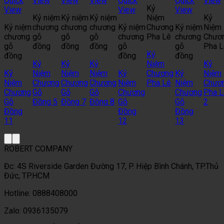
Quick
View
View
View
Quick
Quick
View
Kỷ
View
View
View
Kỷ niệm
Kỷ niệm
Kỷ niệm
Niệm
Kỷ
Kỷ niệm
chương
chương
chương
Kỷ niệm
Chương
Kỷ niệm
Niệm
chương
gỗ
gỗ
gỗ
chương
Pha Lê
chương
Chươ
gỗ
đồng
đồng
đồng
gỗ
gỗ
Pha L
Kỷ
đồng
đồng
đồng
Kỷ
Kỷ
Kỷ
Niệm
Kỷ
Kỷ
Niệm
Niệm
Niệm
Kỷ
Chương
Kỷ
Niệm
Niệm
Chương
Chương
Chương
Niệm
Pha Lê
Niệm
Chươ
Chương
Gỗ
Gỗ
Gỗ
Chương
Chương
Pha L
Gỗ
Đồng 5
Đồng 7
Đồng 8
Gỗ
Gỗ
2
Đồng
Đồng
Đồng
11
12
13
ROBERT COMPANY
Đc: 4S Riverside Garden Đường 17, P. Hiệp Bình Chánh, TP.Thủ
Đức, TP.HCM
Hotline: 0888408000
Zalo: 0936135079