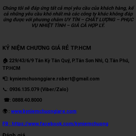
Chúng tôi sẽ đáp ứng tất cả mọi yêu cầu của khách hàng, kể
cả những yêu cầu khó nhất mà các công ty khác không đáp
ứng được với phương châm UY TÍN – CHẤT LƯỢNG – PHỤC
VỤ NHIỆT TÌNH – GIÁ CẢ HỢP LÝ.
KỶ NIỆM CHƯƠNG GIÁ RẺ TP.HCM
🏠 229/43/6/9 Tân Kỳ Tân Quý, P.Tân Sơn Nhì, Q.Tân Phú,
TP.HCM
📮: kyniemchuonggiare.robert@gmail.com
📞:
0936.135.079 (Viber/Zalo)
☎: 0888.40.8000
🌍 :
www.kyniemchuongiare.com
FB : https://www.facebook.com/kyniemchuong
Đánh giá