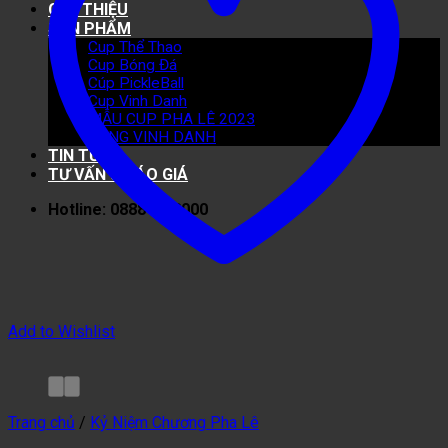
GIỚI THIỆU
SẢN PHẨM
Cup Thể Thao
Cup Bóng Đá
Cúp PickleBall
Cup Vinh Danh
MẪU CUP PHA LÊ 2023
BẢNG VINH DANH
TIN TỨC
TƯ VẤN & BÁO GIÁ
Hotline: 0888 40 8000
Add to Wishlist
Trang chủ
/
Kỷ Niệm Chương Pha Lê