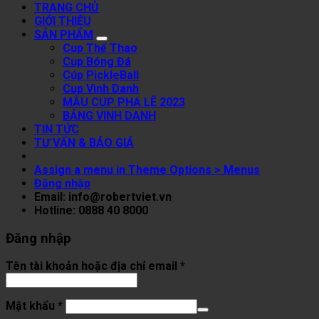
TRANG CHỦ
GIỚI THIỆU
SẢN PHẨM
Cup Thể Thao
Cup Bóng Đá
Cúp PickleBall
Cup Vinh Danh
MẪU CUP PHA LÊ 2023
BẢNG VINH DANH
TIN TỨC
TƯ VẤN & BÁO GIÁ
Assign a menu in Theme Options > Menus
Đăng nhập
Email: info@robertviet.vn
Hotline: 0888 40 8000
Đăng nhập
Tên tài khoản hoặc địa chỉ email
*
Mật khẩu
*