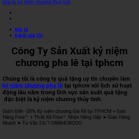
pha lê
,
kỷ niệm chương thuỷ tinh
Mô tả
Đánh giá (0)
Công Ty Sản Xuất kỷ niệm
chương pha lê tại tphcm
Chúng tôi là công ty quà tặng uy tín chuyên làm
kỷ niệm chương pha lê
tại tphcm với lịch sử hoạt
động lâu năm trong lĩnh vực sản xuất quà tặng
đặc biệt là kỷ niệm chương thủy tinh.
Giảm Đến -50% Kỷ niệm chương Giá Rẻ tại TP.HCM + Giao
Hàng Free™. + Thiết Kế Free™. Nhận Hàng Gấp ➤ Giao Hàng
Nhanh ➤ Tư Vấn 24/7 O8884O8OOO.