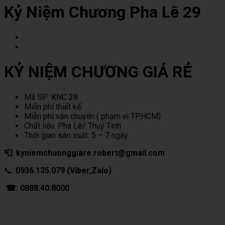
Kỷ Niệm Chương Pha Lê 29
KỶ NIỆM CHƯƠNG GIÁ RẺ
Mã SP: KNC 29
Miễn phí thiết kế.
Miễn phí vận chuyển ( phạm vi TP.HCM)
Chất liệu: Pha Lê/ Thuỷ Tinh
Thời gian sản xuất: 5 – 7 ngày.
📮: kyniemchuonggiare.robert@gmail.com
📞:
0936.135.079 (Viber,Zalo)
☎: 0888.40.8000