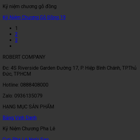
Kỷ niệm chương gỗ đồng
Kỷ Niệm Chương Gỗ Đồng 19
1
2
3
ROBERT COMPANY
Đc: 4S Riverside Garden Đường 17, P. Hiệp Bình Chánh, TP.Thủ
Đức, TP.HCM
Hotline: 0888408000
Zalo: 0936135079
HẠNG MỤC SẢN PHẨM
Bảng Vinh Danh
Kỷ Niệm Chương Pha Lê
Cup Pha Lê Ngôi Sao