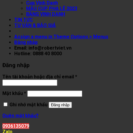
Cup Vinh Danh
MẪU CUP PHA LÊ 2023
BẢNG VINH DANH
TIN TỨC
TƯ VẤN & BÁO GIÁ
Assign a menu in Theme Options > Menus
Đăng nhập
Email: info@robertviet.vn
Hotline: 0888 40 8000
Đăng nhập
Tên tài khoản hoặc địa chỉ email
*
Mật khẩu
*
Ghi nhớ mật khẩu
Đăng nhập
Quên mật khẩu?
0936135079
Zalo