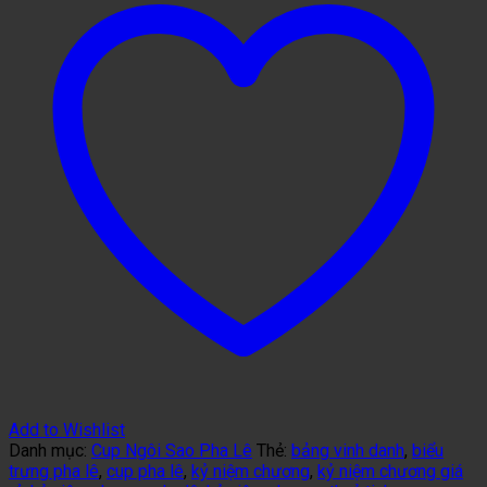
Add to Wishlist
Danh mục:
Cup Ngôi Sao Pha Lê
Thẻ:
bảng vinh danh
,
biểu
trưng pha lê
,
cup pha lê
,
kỷ niệm chương
,
kỷ niệm chương giá