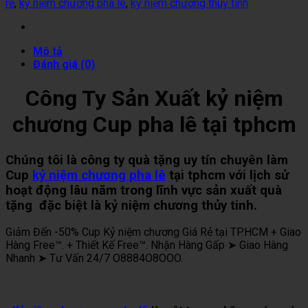
rẻ
,
kỷ niệm chương pha lê
,
kỷ niệm chương thuỷ tinh
Mô tả
Đánh giá (0)
Công Ty Sản Xuất kỷ niệm
chương Cup pha lê tại tphcm
Chúng tôi là công ty quà tặng uy tín chuyên làm
Cup
kỷ niệm chương pha lê
tại tphcm với lịch sử
hoạt động lâu năm trong lĩnh vực sản xuất quà
tặng đặc biệt là kỷ niệm chương thủy tinh.
Giảm Đến -50% Cup Kỷ niệm chương Giá Rẻ tại TP.HCM + Giao
Hàng Free™. + Thiết Kế Free™. Nhận Hàng Gấp ➤ Giao Hàng
Nhanh ➤ Tư Vấn 24/7 O8884O8OOO.