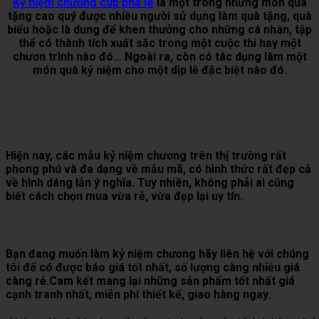
Kỷ niệm chương cup pha lê
là một trong những món quà
tặng cao quý được nhiều người sử dụng làm quà tặng, quà
biếu hoặc là dung để khen thưởng cho những cá nhân, tập
thể có thành tích xuất sắc trong một cuộc thi hay một
chươn trình nào đó… Ngoài ra, còn có tác dụng làm một
món quà kỷ niệm cho một dịp lễ đặc biệt nào đó.
Hiện nay, các mẫu kỷ niệm chương trên thị trường rất
phong phú và đa dạng về mẫu mã, có hình thức rất đẹp cả
về hình dáng lẫn ý nghĩa. Tuy nhiên, không phải ai cũng
biết cách chọn mua vừa rẻ, vừa đẹp lại uy tín.
Bạn đang muốn làm kỷ niệm chương hãy liên hệ với chúng
tôi để có được báo giá tốt nhất, số lượng càng nhiều giá
càng rẻ.Cam kết mang lại những sản phẩm tốt nhất giá
cạnh tranh nhất, miễn phí thiết kế, giao hàng ngay.