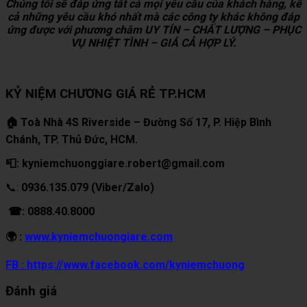
Chúng tôi sẽ đáp ứng tất cả mọi yêu cầu của khách hàng, kể
cả những yêu cầu khó nhất mà các công ty khác không đáp
ứng được với phương châm UY TÍN – CHẤT LƯỢNG – PHỤC
VỤ NHIỆT TÌNH – GIÁ CẢ HỢP LÝ.
KỶ NIỆM CHƯƠNG GIÁ RẺ TP.HCM
🏠 Toà Nhà 4S Riverside – Đường Số 17, P. Hiệp Bình
Chánh, TP. Thủ Đức, HCM.
📮: kyniemchuonggiare.robert@gmail.com
📞:
0936.135.079 (Viber/Zalo)
☎: 0888.40.8000
🌍 :
www.kyniemchuongiare.com
FB : https://www.facebook.com/kyniemchuong
Đánh giá