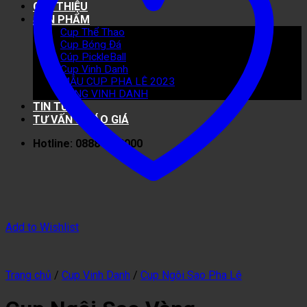
GIỚI THIỆU
SẢN PHẨM
Cup Thể Thao
Cup Bóng Đá
Cúp PickleBall
Cup Vinh Danh
MẪU CUP PHA LÊ 2023
BẢNG VINH DANH
TIN TỨC
TƯ VẤN & BÁO GIÁ
Hotline: 0888 40 8000
Add to Wishlist
Trang chủ
/
Cup Vinh Danh
/
Cup Ngôi Sao Pha Lê