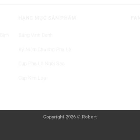
Wishlist
Wishl
HẠNG MỤC SẢN PHẨM
FA
 Bình
Bảng Vinh Danh
Kỷ Niệm Chương Pha Lê
Cup Pha Lê Ngôi Sao
Cup Kim Loại
Copyright 2026 © Robert