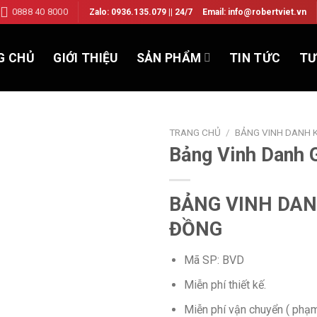
0888 40 8000
Zalo: 0936.135.079 || 24/7
Email: info@robertviet.vn
G CHỦ
GIỚI THIỆU
SẢN PHẨM
TIN TỨC
TƯ
TRANG CHỦ
/
BẢNG VINH DANH K
Bảng Vinh Danh 
Add to
BẢNG VINH DAN
Wishlist
ĐỒNG
Mã SP: BVD
Miễn phí thiết kế.
Miễn phí vận chuyển ( phạ