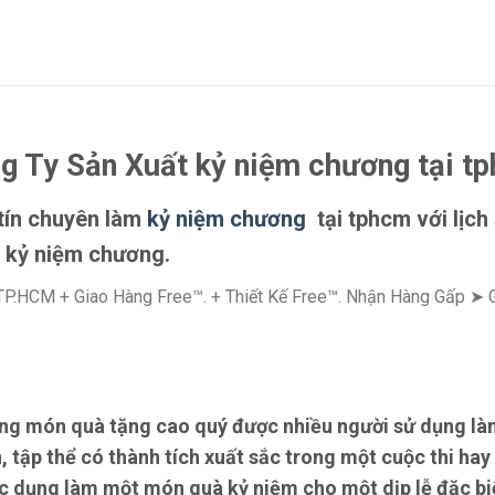
g Ty Sản Xuất kỷ niệm chương tại t
 tín chuyên làm
kỷ niệm chương
tại tphcm với lịch
à kỷ niệm chương.
TP.HCM + Giao Hàng Free™. + Thiết Kế Free™. Nhận Hàng Gấp ➤
ng món quà tặng cao quý được nhiều người sử dụng làm
 tập thể có thành tích xuất sắc trong một cuộc thi hay
c dụng làm một món quà kỷ niệm cho một dịp lễ đặc bi