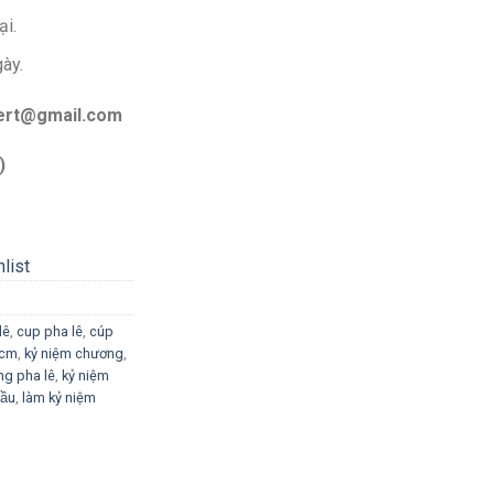
ại.
gày.
bert@gmail.com
)
list
lê
,
cup pha lê
,
cúp
phcm
,
kỷ niệm chương
,
ng pha lê
,
kỷ niệm
̂̀u
,
làm kỷ niệm