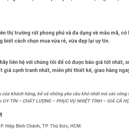
ên thị trường rất phong phú và đa dạng về mẫu mã, có h
g biết cách chọn mua vừa rẻ, vừa đẹp lại uy tín.
y liên hệ với chúng tôi để có được báo giá tốt nhất, 
 giá cạnh tranh nhất, miễn phí thiết kế, giao hàng nga
ầu của khách hàng, kể cả những yêu cầu khó nhất mà các công
 UY TÍN – CHẤT LƯỢNG – PHỤC VỤ NHIỆT TÌNH – GIÁ CẢ HỢ
M
P. Hiệp Bình Chánh, TP. Thủ Đức, HCM.