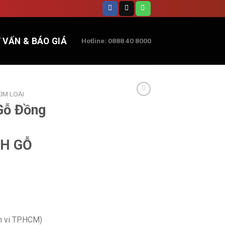
 VẤN & BÁO GIÁ
Hotline: 0888 40 8000
IM LOẠI
Gỗ Đồng
H GỖ
m vi TP.HCM)