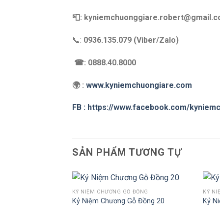
📮: kyniemchuonggiare.robert@gmail.
📞:
0936.135.079 (Viber/Zalo)
☎: 0888.40.8000
🌍 :
www.kyniemchuongiare.com
FB : https://www.facebook.com/kyniem
SẢN PHẨM TƯƠNG TỰ
Ỗ ĐỒNG
KỶ NIỆM CHƯƠNG GỖ ĐỒNG
KỶ N
Gỗ Đồng 19
Kỷ Niệm Chương Gỗ Đồng 20
Kỷ N
Add to
Add to