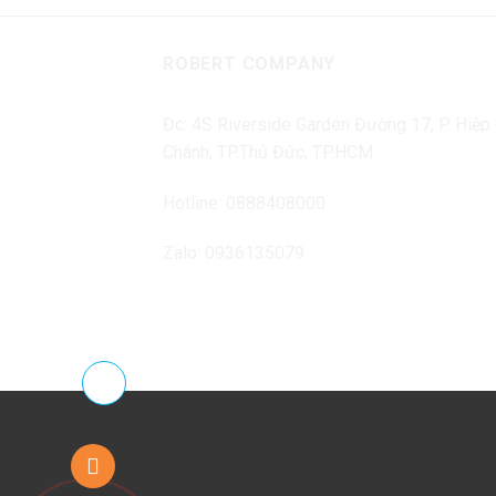
Wishlist
Wishlist
ROBERT COMPANY
Đc: 4S Riverside Garden Đường 17, P. Hiệp
Chánh, TP.Thủ Đức, TP.HCM
Hotline: 0888408000
Zalo: 0936135079