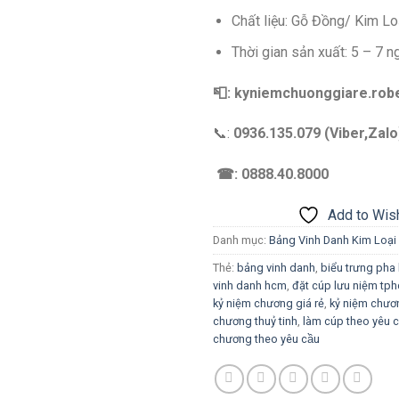
Chất liệu: Gỗ Đồng/ Kim Lo
Thời gian sản xuất: 5 – 7 n
📮: kyniemchuonggiare.ro
📞:
0936.135.079 (Viber,Zalo
☎: 0888.40.8000
Add to Wish
Danh mục:
Bảng Vinh Danh Kim Loại
Thẻ:
bảng vinh danh
,
biểu trưng pha 
vinh danh hcm
,
đặt cúp lưu niệm t
kỷ niệm chương giá rẻ
,
kỷ niệm chươ
chương thuỷ tinh
,
làm cúp theo yêu ca
chương theo yêu cầu