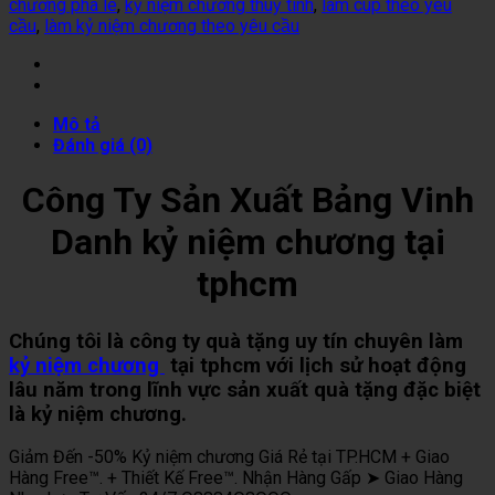
chương pha lê
,
kỷ niệm chương thuỷ tinh
,
làm cúp theo yêu
cầu
,
làm kỷ niệm chương theo yêu cầu
Mô tả
Đánh giá (0)
Công Ty Sản Xuất Bảng Vinh
Danh kỷ niệm chương tại
tphcm
Chúng tôi là công ty quà tặng uy tín chuyên làm
kỷ niệm chương
tại tphcm với lịch sử hoạt động
lâu năm trong lĩnh vực sản xuất quà tặng đặc biệt
là kỷ niệm chương.
Giảm Đến -50% Kỷ niệm chương Giá Rẻ tại TP.HCM + Giao
Hàng Free™. + Thiết Kế Free™. Nhận Hàng Gấp ➤ Giao Hàng