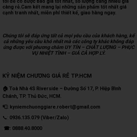
tôi để có được báo giá tốt nhất, số lượng càng nhiều giá
càng rẻ.Cam kết mang lại những sản phẩm tốt nhất giá
cạnh tranh nhất, miễn phí thiết kế, giao hàng ngay.
Chúng tôi sẽ đáp ứng tất cả mọi yêu cầu của khách hàng, kể
cả những yêu cầu khó nhất mà các công ty khác không đáp
ứng được với phương châm UY TÍN – CHẤT LƯỢNG – PHỤC
VỤ NHIỆT TÌNH – GIÁ CẢ HỢP LÝ.
KỶ NIỆM CHƯƠNG GIÁ RẺ TP.HCM
🏠 Toà Nhà 4S Riverside – Đường Số 17, P. Hiệp Bình
Chánh, TP. Thủ Đức, HCM.
📮: kyniemchuonggiare.robert@gmail.com
📞:
0936.135.079 (Viber/Zalo)
☎: 0888.40.8000