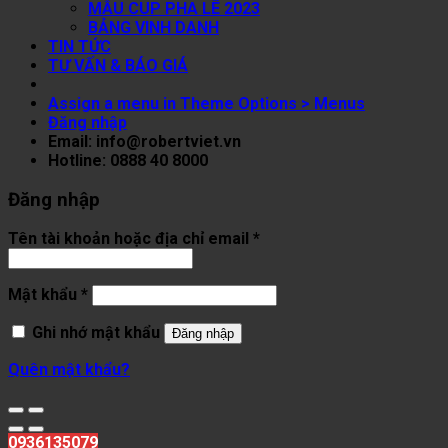
MẪU CUP PHA LÊ 2023
BẢNG VINH DANH
TIN TỨC
TƯ VẤN & BÁO GIÁ
Assign a menu in Theme Options > Menus
Đăng nhập
Email: info@robertviet.vn
Hotline: 0888 40 8000
Đăng nhập
Tên tài khoản hoặc địa chỉ email
*
Mật khẩu
*
Ghi nhớ mật khẩu
Đăng nhập
Quên mật khẩu?
0936135079