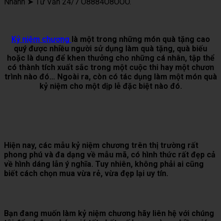
Nhanh ➤ Tư Vấn 24/7 O8884O8OOO.
Kỷ niệm chương
là một trong những món quà tặng cao
quý được nhiều người sử dụng làm quà tặng, quà biếu
hoặc là dung để khen thưởng cho những cá nhân, tập thể
có thành tích xuất sắc trong một cuộc thi hay một chươn
trình nào đó… Ngoài ra, còn có tác dụng làm một món quà
kỷ niệm cho một dịp lễ đặc biệt nào đó.
Hiện nay, các mẫu kỷ niệm chương trên thị trường rất
phong phú và đa dạng về mẫu mã, có hình thức rất đẹp cả
về hình dáng lẫn ý nghĩa. Tuy nhiên, không phải ai cũng
biết cách chọn mua vừa rẻ, vừa đẹp lại uy tín.
Bạn đang muốn làm kỷ niệm chương hãy liên hệ với chúng