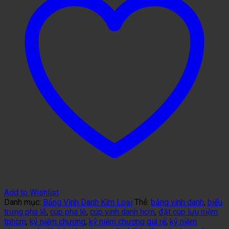
Add to Wishlist
Danh mục:
Bảng Vinh Danh Kim Loại
Thẻ:
bảng vinh danh
,
biểu
trưng pha lê
,
cup pha lê
,
cúp vinh danh hcm
,
đặt cúp lưu niệm
tphcm
,
kỷ niệm chương
,
kỷ niệm chương giá rẻ
,
kỷ niệm