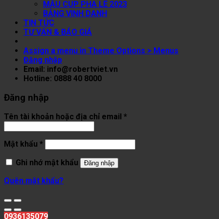
MẪU CUP PHA LÊ 2023
BẢNG VINH DANH
TIN TỨC
TƯ VẤN & BÁO GIÁ
Assign a menu in Theme Options > Menus
Đăng nhập
Email: info@robertviet.vn
Hotline: 0888 40 8000
Đăng nhập
Tên tài khoản hoặc địa chỉ email
*
Mật khẩu
*
Ghi nhớ mật khẩu
Đăng nhập
Quên mật khẩu?
0936135079