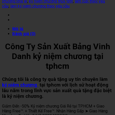
chương pha lê
,
kỷ niệm chương thuỷ tinh
,
làm cúp theo yêu
cầu
,
làm kỷ niệm chương theo yêu cầu
Mô tả
Đánh giá (0)
Công Ty Sản Xuất Bảng Vinh
Danh kỷ niệm chương tại
tphcm
Chúng tôi là công ty quà tặng uy tín chuyên làm
kỷ niệm chương
tại tphcm với lịch sử hoạt động
lâu năm trong lĩnh vực sản xuất quà tặng đặc biệt
là kỷ niệm chương.
Giảm Đến -50% Kỷ niệm chương Giá Rẻ tại TP.HCM + Giao
Hàng Free™. + Thiết Kế Free™. Nhận Hàng Gấp ➤ Giao Hàng