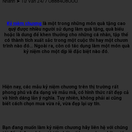
Nhanh ➤ Tư Vấn 24/7 O8884O8OOO.
Kỷ niệm chương
là một trong những món quà tặng cao
quý được nhiều người sử dụng làm quà tặng, quà biếu
hoặc là dung để khen thưởng cho những cá nhân, tập thể
có thành tích xuất sắc trong một cuộc thi hay một chươn
trình nào đó… Ngoài ra, còn có tác dụng làm một món quà
kỷ niệm cho một dịp lễ đặc biệt nào đó.
Hiện nay, các mẫu kỷ niệm chương trên thị trường rất
phong phú và đa dạng về mẫu mã, có hình thức rất đẹp cả
về hình dáng lẫn ý nghĩa. Tuy nhiên, không phải ai cũng
biết cách chọn mua vừa rẻ, vừa đẹp lại uy tín.
Bạn đang muốn làm kỷ niệm chương hãy liên hệ với chúng