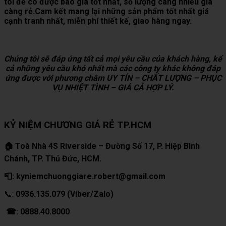
tôi để có được báo giá tốt nhất, số lượng càng nhiều giá
càng rẻ.Cam kết mang lại những sản phẩm tốt nhất giá
cạnh tranh nhất, miễn phí thiết kế, giao hàng ngay.
Chúng tôi sẽ đáp ứng tất cả mọi yêu cầu của khách hàng, kể
cả những yêu cầu khó nhất mà các công ty khác không đáp
ứng được với phương châm UY TÍN – CHẤT LƯỢNG – PHỤC
VỤ NHIỆT TÌNH – GIÁ CẢ HỢP LÝ.
KỶ NIỆM CHƯƠNG GIÁ RẺ TP.HCM
🏠 Toà Nhà 4S Riverside – Đường Số 17, P. Hiệp Bình
Chánh, TP. Thủ Đức, HCM.
📮: kyniemchuonggiare.robert@gmail.com
📞:
0936.135.079 (Viber/Zalo)
☎: 0888.40.8000