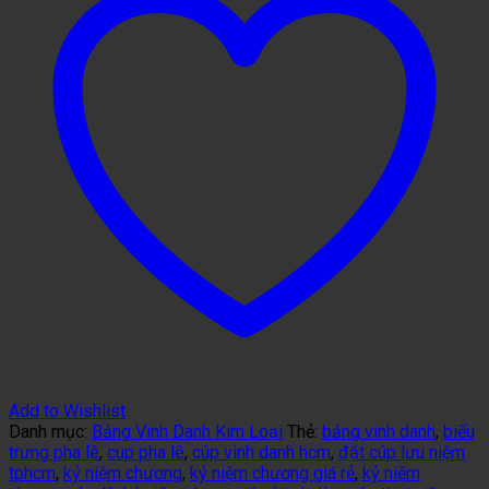
Add to Wishlist
Danh mục:
Bảng Vinh Danh Kim Loại
Thẻ:
bảng vinh danh
,
biểu
trưng pha lê
,
cup pha lê
,
cúp vinh danh hcm
,
đặt cúp lưu niệm
tphcm
,
kỷ niệm chương
,
kỷ niệm chương giá rẻ
,
kỷ niệm