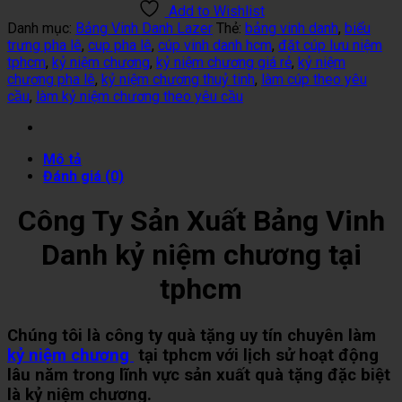
Add to Wishlist
Danh mục:
Bảng Vinh Danh Lazer
Thẻ:
bảng vinh danh
,
biểu
trưng pha lê
,
cup pha lê
,
cúp vinh danh hcm
,
đặt cúp lưu niệm
tphcm
,
kỷ niệm chương
,
kỷ niệm chương giá rẻ
,
kỷ niệm
chương pha lê
,
kỷ niệm chương thuỷ tinh
,
làm cúp theo yêu
cầu
,
làm kỷ niệm chương theo yêu cầu
Mô tả
Đánh giá (0)
Công Ty Sản Xuất Bảng Vinh
Danh kỷ niệm chương tại
tphcm
Chúng tôi là công ty quà tặng uy tín chuyên làm
kỷ niệm chương
tại tphcm với lịch sử hoạt động
lâu năm trong lĩnh vực sản xuất quà tặng đặc biệt
là kỷ niệm chương.