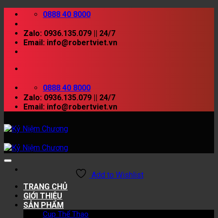
Skip
0888 40 8000
to
content
Zalo: 0936.135.079 || 24/7
Email: info@robertviet.vn
0888 40 8000
Zalo: 0936.135.079 || 24/7
Email: info@robertviet.vn
Add to Wishlist
TRANG CHỦ
GIỚI THIỆU
SẢN PHẨM
Cup Thể Thao