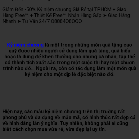
Giảm Đến -50% Kỷ niệm chương Giá Rẻ tại TP.HCM + Giao
Hàng Free™. + Thiết Kế Free™. Nhận Hàng Gấp ➤ Giao Hàng
Nhanh ➤ Tư Vấn 24/7 O8884O8OOO.
Kỷ niệm chương
là một trong những món quà tặng cao
quý được nhiều người sử dụng làm quà tặng, quà biếu
hoặc là dung để khen thưởng cho những cá nhân, tập thể
có thành tích xuất sắc trong một cuộc thi hay một chươn
trình nào đó… Ngoài ra, còn có tác dụng làm một món quà
kỷ niệm cho một dịp lễ đặc biệt nào đó.
Hiện nay, các mẫu kỷ niệm chương trên thị trường rất
phong phú và đa dạng về mẫu mã, có hình thức rất đẹp cả
về hình dáng lẫn ý nghĩa. Tuy nhiên, không phải ai cũng
biết cách chọn mua vừa rẻ, vừa đẹp lại uy tín.