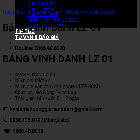
Cup Bóng Đá
Cúp PickleBall
Trang chủ
/
Bảng Vinh Danh
/
Bảng Vinh Danh Lazer
Cup Vinh Danh
MẪU CUP PHA LÊ 2023
Bảng Vinh Danh LZ 01
BẢNG VINH DANH
TIN TỨC
TƯ VẤN & BÁO GIÁ
Hotline: 0888 40 8000
BẢNG VINH DANH LZ 01
Mã SP: BVD LZ 01
Miễn phí thiết kế.
Miễn phí vận chuyển ( phạm vi TP.HCM)
Chất liệu: Gỗ Đồng/ Kim Loại.
Thời gian sản xuất: 5 – 7 ngày.
📮: kyniemchuonggiare.robert@gmail.com
📞:
0936.135.079 (Viber,Zalo)
☎: 0888.40.8000