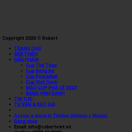
Copyright 2026 © Robert
TRANG CHỦ
GIỚI THIỆU
SẢN PHẨM
Cup Thể Thao
Cup Bóng Đá
Cúp PickleBall
Cup Vinh Danh
MẪU CUP PHA LÊ 2023
BẢNG VINH DANH
TIN TỨC
TƯ VẤN & BÁO GIÁ
Assign a menu in Theme Options > Menus
Đăng nhập
Email: info@robertviet.vn