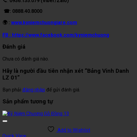
📞:
0936.135.079 (Viber/Zalo)
☎: 0888.40.8000
🌍 :
www.kyniemchuongiare.com
FB : https://www.facebook.com/kyniemchuong
Đánh giá
Chưa có đánh giá nào.
Hãy là người đầu tiên nhận xét “Bảng Vinh Danh
LZ 01”
Bạn phải
đăng nhập
để gửi đánh giá.
Sản phẩm tương tự
Add to Wishlist
Quick View