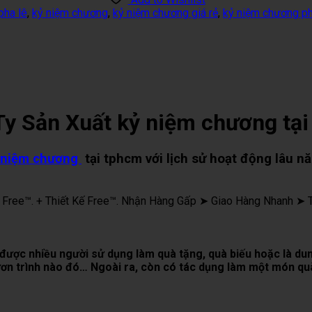
pha lê
,
kỷ niệm chương
,
kỷ niệm chương giá rẻ
,
kỷ niệm chương ph
y Sản Xuất kỷ niệm chương tạ
 niệm chương
tại tphcm với lịch sử hoạt động lâu nă
g Free™. + Thiết Kế Free™. Nhận Hàng Gấp ➤ Giao Hàng Nhanh 
ược nhiều người sử dụng làm quà tặng, quà biếu hoặc là dun
ơn trình nào đó… Ngoài ra, còn có tác dụng làm một món quà