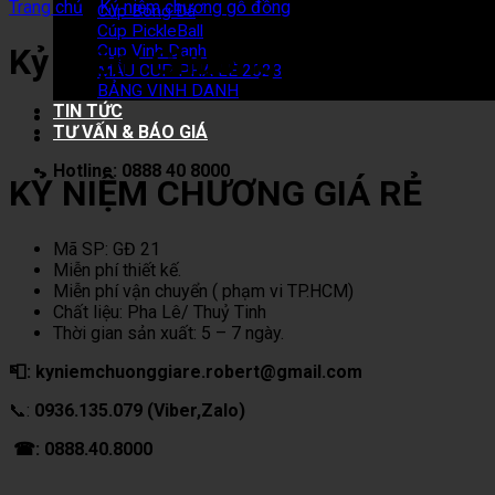
Trang chủ
/
Kỷ niệm chương gỗ đồng
Cup Bóng Đá
Cúp PickleBall
Cup Vinh Danh
Kỷ Niệm Chương Gỗ Đồng 21
MẪU CUP PHA LÊ 2023
BẢNG VINH DANH
TIN TỨC
TƯ VẤN & BÁO GIÁ
Hotline: 0888 40 8000
KỶ NIỆM CHƯƠNG GIÁ RẺ
Mã SP: GĐ 21
Miễn phí thiết kế.
Miễn phí vận chuyển ( phạm vi TP.HCM)
Chất liệu: Pha Lê/ Thuỷ Tinh
Thời gian sản xuất: 5 – 7 ngày.
📮: kyniemchuonggiare.robert@gmail.com
📞:
0936.135.079 (Viber,Zalo)
☎: 0888.40.8000