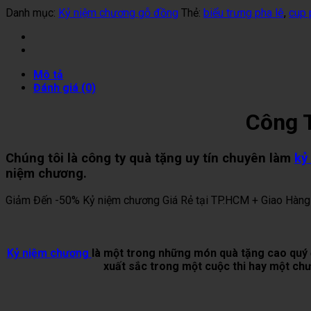
Danh mục:
Kỷ niệm chương gỗ đồng
Thẻ:
biểu trưng pha lê
,
cup 
Mô tả
Đánh giá (0)
Công T
Chúng tôi là công ty quà tặng uy tín chuyên làm
kỷ
niệm chương.
Giảm Đến -50% Kỷ niệm chương Giá Rẻ tại TP.HCM + Giao Hàn
Kỷ niệm chương
là một trong những món quà tặng cao quý đ
xuất sắc trong một cuộc thi hay một chư