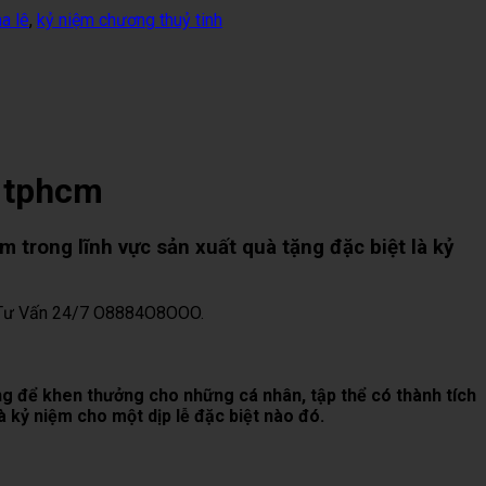
a lê
,
kỷ niệm chương thuỷ tinh
i tphcm
m trong lĩnh vực sản xuất quà tặng đặc biệt là kỷ
➤ Tư Vấn 24/7 O8884O8OOO.
g để khen thưởng cho những cá nhân, tập thể có thành tích
 kỷ niệm cho một dịp lễ đặc biệt nào đó.