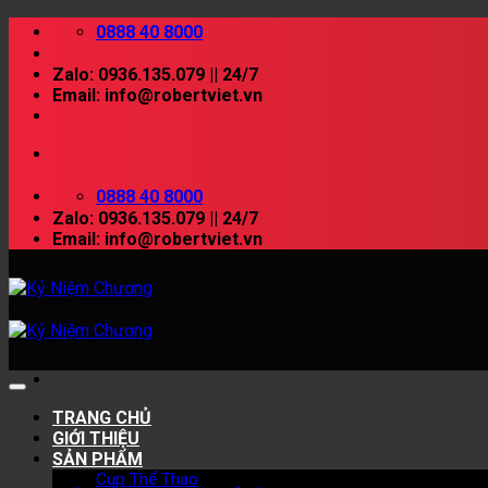
Skip
0888 40 8000
to
content
Zalo: 0936.135.079 || 24/7
Email: info@robertviet.vn
0888 40 8000
Zalo: 0936.135.079 || 24/7
Email: info@robertviet.vn
TRANG CHỦ
GIỚI THIỆU
SẢN PHẨM
Cup Thể Thao