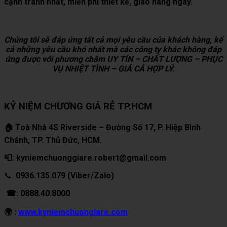
cạnh tranh nhất, miễn phí thiết kế, giao hàng ngay.
Chúng tôi sẽ đáp ứng tất cả mọi yêu cầu của khách hàng, kể
cả những yêu cầu khó nhất mà các công ty khác không đáp
ứng được với phương châm UY TÍN – CHẤT LƯỢNG – PHỤC
VỤ NHIỆT TÌNH – GIÁ CẢ HỢP LÝ.
KỶ NIỆM CHƯƠNG GIÁ RẺ TP.HCM
🏠 Toà Nhà 4S Riverside – Đường Số 17, P. Hiệp Bình
Chánh, TP. Thủ Đức, HCM.
📮: kyniemchuonggiare.robert@gmail.com
📞:
0936.135.079 (Viber/Zalo)
☎: 0888.40.8000
🌍 :
www.kyniemchuongiare.com