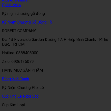
Add to Wishlist
Quick View
Kỷ niệm chương gỗ đồng
Kỷ Niệm Chương Gỗ Đồng 15
ROBERT COMPANY
Đc: 4S Riverside Garden Đường 17, P. Hiệp Bình Chánh, TP.Thủ
Đức, TP.HCM
Hotline: 0888408000
Zalo: 0936135079
HẠNG MỤC SẢN PHẨM
Bảng Vinh Danh
Kỷ Niệm Chương Pha Lê
Cup Pha Lê Ngôi Sao
Cup Kim Loại