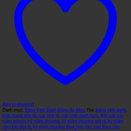
Add to Wishlist
Danh mục:
Bảng Vinh Danh Đồng Ăn Mòn
Thẻ:
bảng vinh danh
,
biểu trưng pha lê
,
cup pha lê
,
cúp vinh danh hcm
,
đặt cúp lưu
niệm tphcm
,
kỷ niệm chương
,
kỷ niệm chương giá rẻ
,
kỷ niệm
chương pha lê
,
kỷ niệm chương thuỷ tinh
,
làm cúp theo yêu