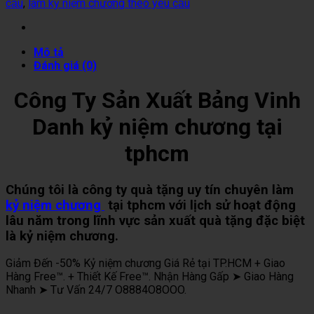
cầu
,
làm kỷ niệm chương theo yêu cầu
Mô tả
Đánh giá (0)
Công Ty Sản Xuất Bảng Vinh
Danh kỷ niệm chương tại
tphcm
Chúng tôi là công ty quà tặng uy tín chuyên làm
kỷ niệm chương
tại tphcm với lịch sử hoạt động
lâu năm trong lĩnh vực sản xuất quà tặng đặc biệt
là kỷ niệm chương.
Giảm Đến -50% Kỷ niệm chương Giá Rẻ tại TP.HCM + Giao
Hàng Free™. + Thiết Kế Free™. Nhận Hàng Gấp ➤ Giao Hàng
Nhanh ➤ Tư Vấn 24/7 O8884O8OOO.