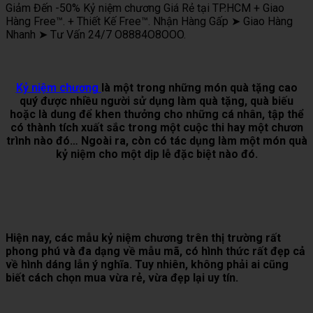
Giảm Đến -50% Kỷ niệm chương Giá Rẻ tại TP.HCM + Giao
Hàng Free™. + Thiết Kế Free™. Nhận Hàng Gấp ➤ Giao Hàng
Nhanh ➤ Tư Vấn 24/7 O8884O8OOO.
Kỷ niệm chương
là một trong những món quà tặng cao
quý được nhiều người sử dụng làm quà tặng, quà biếu
hoặc là dung để khen thưởng cho những cá nhân, tập thể
có thành tích xuất sắc trong một cuộc thi hay một chươn
trình nào đó… Ngoài ra, còn có tác dụng làm một món quà
kỷ niệm cho một dịp lễ đặc biệt nào đó.
Hiện nay, các mẫu kỷ niệm chương trên thị trường rất
phong phú và đa dạng về mẫu mã, có hình thức rất đẹp cả
về hình dáng lẫn ý nghĩa. Tuy nhiên, không phải ai cũng
biết cách chọn mua vừa rẻ, vừa đẹp lại uy tín.