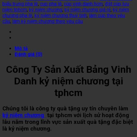
biểu trưng pha lê
,
cup pha lê
,
cúp vinh danh hcm
,
đặt cúp lưu
niệm tphcm
,
kỷ niệm chương
,
kỷ niệm chương giá rẻ
,
kỷ niệm
chương pha lê
,
kỷ niệm chương thuỷ tinh
,
làm cúp theo yêu
cầu
,
làm kỷ niệm chương theo yêu cầu
Mô tả
Đánh giá (0)
Công Ty Sản Xuất Bảng Vinh
Danh kỷ niệm chương tại
tphcm
Chúng tôi là công ty quà tặng uy tín chuyên làm
kỷ niệm chương
tại tphcm với lịch sử hoạt động
lâu năm trong lĩnh vực sản xuất quà tặng đặc biệt
là kỷ niệm chương.