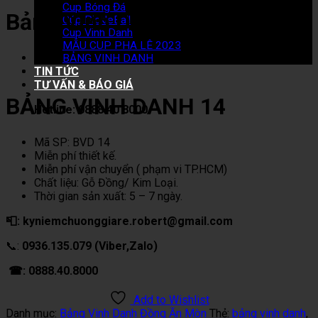
Cup Bóng Đá
Bảng Vinh Danh 14
Cúp PickleBall
Cup Vinh Danh
MẪU CUP PHA LÊ 2023
BẢNG VINH DANH
TIN TỨC
TƯ VẤN & BÁO GIÁ
BẢNG VINH DANH 14
Hotline: 0888 40 8000
Mã SP: BVD 14
Miễn phí thiết kế.
Miễn phí vận chuyển ( phạm vi TP.HCM)
Chất liệu: Gỗ Đồng/ Kim Loại.
Thời gian sản xuất: 5 – 7 ngày.
📮: kyniemchuonggiare.robert@gmail.com
📞:
0936.135.079 (Viber,Zalo)
☎: 0888.40.8000
Add to Wishlist
Danh mục:
Bảng Vinh Danh Đồng Ăn Mòn
Thẻ:
bảng vinh danh
,