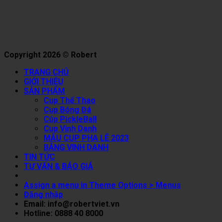
Copyright 2026 © Robert
TRANG CHỦ
GIỚI THIỆU
SẢN PHẨM
Cup Thể Thao
Cup Bóng Đá
Cúp PickleBall
Cup Vinh Danh
MẪU CUP PHA LÊ 2023
BẢNG VINH DANH
TIN TỨC
TƯ VẤN & BÁO GIÁ
Assign a menu in Theme Options > Menus
Đăng nhập
Email: info@robertviet.vn
Hotline: 0888 40 8000