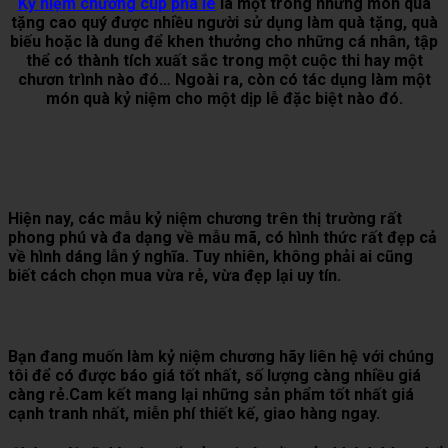
Kỷ niệm chương cup pha lê
là một trong những món quà
tặng cao quý được nhiều người sử dụng làm quà tặng, quà
biếu hoặc là dung để khen thưởng cho những cá nhân, tập
thể có thành tích xuất sắc trong một cuộc thi hay một
chươn trình nào đó… Ngoài ra, còn có tác dụng làm một
món quà kỷ niệm cho một dịp lễ đặc biệt nào đó.
Hiện nay, các mẫu kỷ niệm chương trên thị trường rất
phong phú và đa dạng về mẫu mã, có hình thức rất đẹp cả
về hình dáng lẫn ý nghĩa. Tuy nhiên, không phải ai cũng
biết cách chọn mua vừa rẻ, vừa đẹp lại uy tín.
Bạn đang muốn làm kỷ niệm chương hãy liên hệ với chúng
tôi để có được báo giá tốt nhất, số lượng càng nhiều giá
càng rẻ.Cam kết mang lại những sản phẩm tốt nhất giá
cạnh tranh nhất, miễn phí thiết kế, giao hàng ngay.