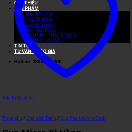
GIỚI THIỆU
SẢN PHẨM
Cup Thể Thao
Cup Bóng Đá
Cúp PickleBall
Cup Vinh Danh
MẪU CUP PHA LÊ 2023
BẢNG VINH DANH
TIN TỨC
TƯ VẤN & BÁO GIÁ
Hotline: 0888 40 8000
Add to Wishlist
Trang chủ
/
Cup Vinh Danh
/
Cup Pha Lê Vinh Danh