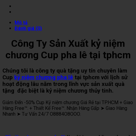
Mô tả
Đánh giá (0)
Công Ty Sản Xuất kỷ niệm
chương Cup pha lê tại tphcm
Chúng tôi là công ty quà tặng uy tín chuyên làm
Cup
kỷ niệm chương pha lê
tại tphcm với lịch sử
hoạt động lâu năm trong lĩnh vực sản xuất quà
tặng đặc biệt là kỷ niệm chương thủy tinh.
Giảm Đến -50% Cup Kỷ niệm chương Giá Rẻ tại TP.HCM + Giao
Hàng Free™. + Thiết Kế Free™. Nhận Hàng Gấp ➤ Giao Hàng
Nhanh ➤ Tư Vấn 24/7 O8884O8OOO.