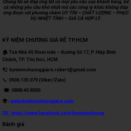
Chúng tôi sẽ đáp ứng tất cả mọi yêu cầu của khách hàng, kể
cả những yêu cầu khó nhất mà các công ty khác không đáp
ứng được với phương châm UY TÍN – CHẤT LƯỢNG – PHỤC
VỤ NHIỆT TÌNH – GIÁ CẢ HỢP LÝ.
KỶ NIỆM CHƯƠNG GIÁ RẺ TP.HCM
🏠 Toà Nhà 4S Riverside – Đường Số 17, P. Hiệp Bình
Chánh, TP. Thủ Đức, HCM.
📮: kyniemchuonggiare.robert@gmail.com
📞:
0936.135.079 (Viber/Zalo)
☎: 0888.40.8000
🌍 :
www.kyniemchuongiare.com
FB : https://www.facebook.com/kyniemchuong
Đánh giá