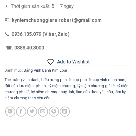
Thời gian sản xuất: 5 – 7 ngày.
📮: kyniemchuonggiare.robert@gmail.com
📞:
0936.135.079 (Viber,Zalo)
☎: 0888.40.8000
Add to Wishlist
Danh mục:
Bảng Vinh Danh Kim Loại
Thẻ:
bảng vinh danh
,
biểu trưng pha lê
,
cup pha lê
,
cúp vinh danh hcm
,
đặt cúp lưu niệm tphcm
,
kỷ niệm chương
,
kỷ niệm chương giá rẻ
,
kỷ niệm
chương pha lê
,
kỷ niệm chương thuỷ tinh
,
làm cúp theo yêu cầu
,
làm kỷ
niệm chương theo yêu cầu