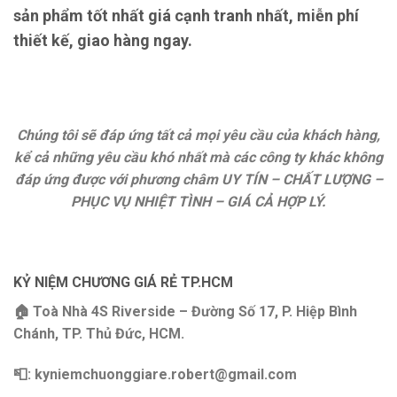
sản phẩm tốt nhất giá cạnh tranh nhất, miễn phí
thiết kế, giao hàng ngay.
Chúng tôi sẽ đáp ứng tất cả mọi yêu cầu của khách hàng,
kể cả những yêu cầu khó nhất mà các công ty khác không
đáp ứng được với phương châm UY TÍN – CHẤT LƯỢNG –
PHỤC VỤ NHIỆT TÌNH – GIÁ CẢ HỢP LÝ.
KỶ NIỆM CHƯƠNG GIÁ RẺ TP.HCM
🏠 Toà Nhà 4S Riverside – Đường Số 17, P. Hiệp Bình
Chánh, TP. Thủ Đức, HCM.
📮: kyniemchuonggiare.robert@gmail.com