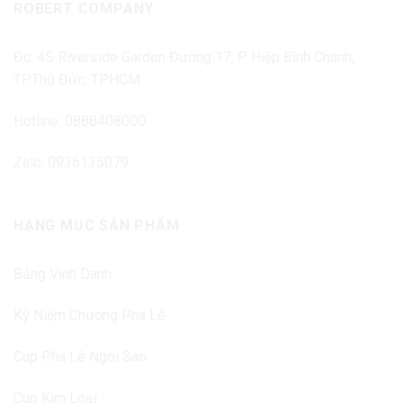
ROBERT COMPANY
Đc: 4S Riverside Garden Đường 17, P. Hiệp Bình Chánh,
TP.Thủ Đức, TP.HCM
Hotline: 0888408000
Zalo: 0936135079
HẠNG MỤC SẢN PHẨM
Bảng Vinh Danh
Kỷ Niệm Chương Pha Lê
Cup Pha Lê Ngôi Sao
Cup Kim Loại