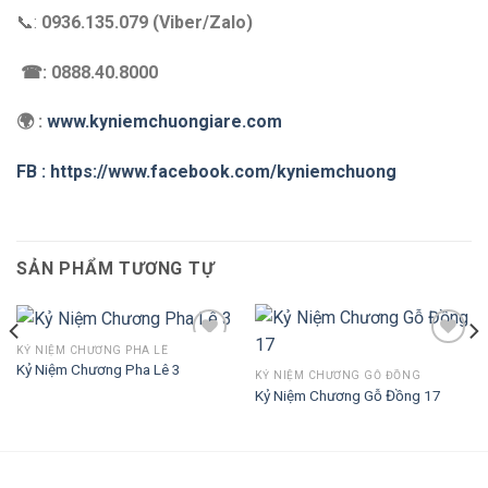
📞:
0936.135.079 (Viber/Zalo)
☎: 0888.40.8000
🌍 :
www.kyniemchuongiare.com
FB : https://www.facebook.com/kyniemchuong
SẢN PHẨM TƯƠNG TỰ
KỶ NIỆM CHƯƠNG PHA LÊ
Kỷ Niệm Chương Pha Lê 3
KỶ NIỆM CHƯƠNG GỖ ĐỒNG
Kỷ Niệm Chương Gỗ Đồng 17
Add to
Add to
Wishlist
Wishlist