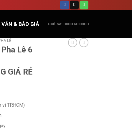
 VẤN & BÁO GIÁ
Hotline: 0888 40 8000
PHA LÊ
Pha Lê 6
G GIÁ RẺ
m vi TP.HCM)
h
gày.