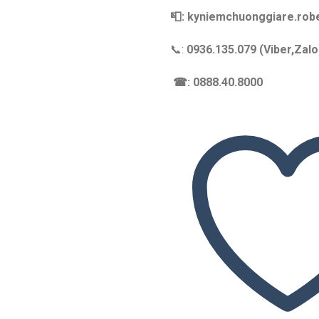
📮: kyniemchuonggiare.ro
📞:
0936.135.079 (Viber,Zalo
☎: 0888.40.8000