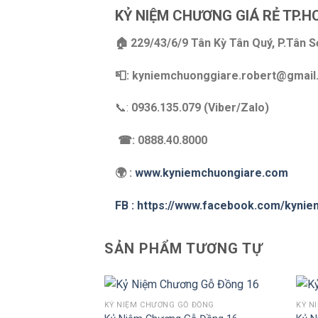
KỶ NIỆM CHƯƠNG GIÁ RẺ TP.H
🏠 229/43/6/9 Tân Kỳ Tân Quý, P.Tân 
📮: kyniemchuonggiare.robert@gmai
📞:
0936.135.079 (Viber/Zalo)
☎: 0888.40.8000
🌍 :
www.kyniemchuongiare.com
FB : https://www.facebook.com/kyni
SẢN PHẨM TƯƠNG TỰ
KỶ NIỆM CHƯƠNG GỖ ĐỒNG
KỶ N