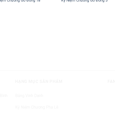
iệm Chương Gỗ Đồng 18
Kỷ Niệm Chương Gỗ Đồng 5
Add to Wishlist
Add to Wis
HẠNG MỤC SẢN PHẨM
FA
 Bình
Bảng Vinh Danh
Kỷ Niệm Chương Pha Lê