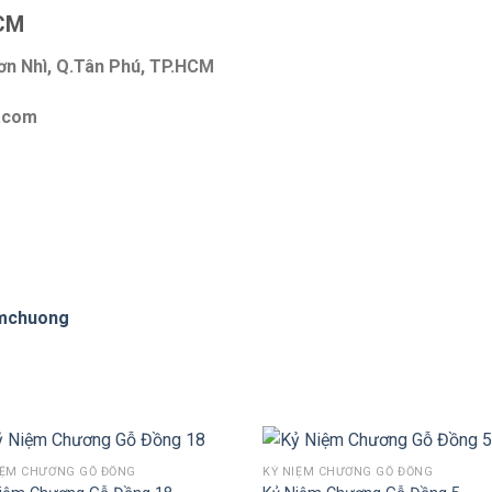
CM
Sơn Nhì, Q.Tân Phú, TP.HCM
l.com
emchuong
IỆM CHƯƠNG GỖ ĐỒNG
KỶ NIỆM CHƯƠNG GỖ ĐỒNG