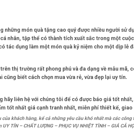
ng những món quà tặng cao quý được nhiều người sử dụ
á nhân, tập thể có thành tích xuất sắc trong một cuộc
có tác dụng làm một món quà kỷ niệm cho một dịp lễ đ
trên thị trường rất phong phú và đa dạng về mẫu mã, có
ai cũng biết cách chọn mua vừa rẻ, vừa đẹp lại uy tín.
ãy liên hệ với chúng tôi để có được báo giá tốt nhất,
 tốt nhất giá cạnh tranh nhất, miễn phí thiết kế, giao
ầu của khách hàng, kể cả những yêu cầu khó nhất mà các công
 UY TÍN – CHẤT LƯỢNG – PHỤC VỤ NHIỆT TÌNH – GIÁ CẢ HỢ