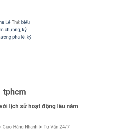
ha Lê
Thẻ:
biểu
ệm chương
,
kỷ
hương pha lê
,
kỷ
i tphcm
với lịch sử hoạt động lâu năm
 ➤ Giao Hàng Nhanh ➤ Tư Vấn 24/7