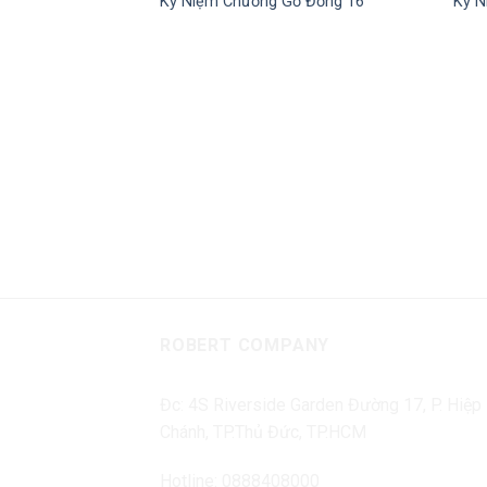
Kỷ Niệm Chương Gỗ Đồng 16
Kỷ N
Add to Wishlist
ROBERT COMPANY
Đc: 4S Riverside Garden Đường 17, P. Hiệp
Chánh, TP.Thủ Đức, TP.HCM
Hotline: 0888408000