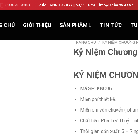
0888 40 8000
Zalo: 0936.135.079 || 24/7
Email: info@robertviet.vn
G CHỦ
GIỚI THIỆU
SẢN PHẨM
TIN TỨC
TƯ
TRANG CHỦ
/
KỶ NIỆM CHƯƠNG 
Kỷ Niệm Chương 
KỶ NIỆM CHƯƠN
Mã SP: KNC06
Miễn phí thiết kế.
Add to Wishlist
Miễn phí vận chuyển ( phạ
Chất liệu: Pha Lê/ Thuỷ Tin
Thời gian sản xuất: 5 – 7 n