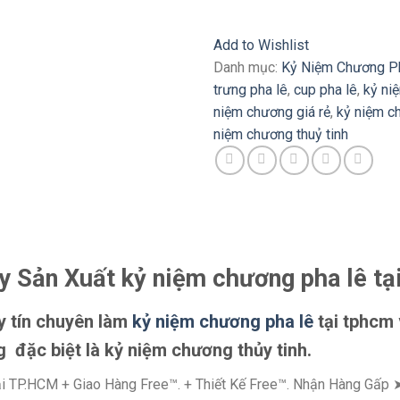
Add to Wishlist
Danh mục:
Kỷ Niệm Chương P
trưng pha lê
,
cup pha lê
,
kỷ ni
niệm chương giá rẻ
,
kỷ niệm c
niệm chương thuỷ tinh
y Sản Xuất kỷ niệm chương pha lê tạ
uy tín chuyên làm
kỷ niệm chương pha lê
tại tphcm 
g đặc biệt là kỷ niệm chương thủy tinh.
i TP.HCM + Giao Hàng Free™. + Thiết Kế Free™. Nhận Hàng Gấp