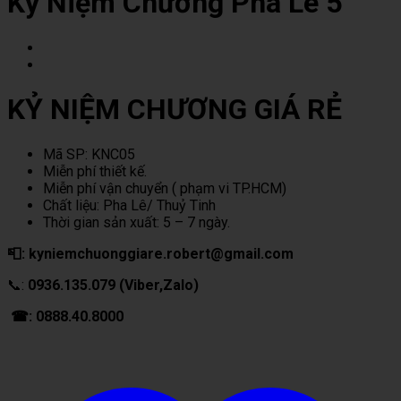
Kỷ Niệm Chương Pha Lê 5
KỶ NIỆM CHƯƠNG GIÁ RẺ
Mã SP: KNC05
Miễn phí thiết kế.
Miễn phí vận chuyển ( phạm vi TP.HCM)
Chất liệu: Pha Lê/ Thuỷ Tinh
Thời gian sản xuất: 5 – 7 ngày.
📮: kyniemchuonggiare.robert@gmail.com
📞:
0936.135.079 (Viber,Zalo)
☎: 0888.40.8000