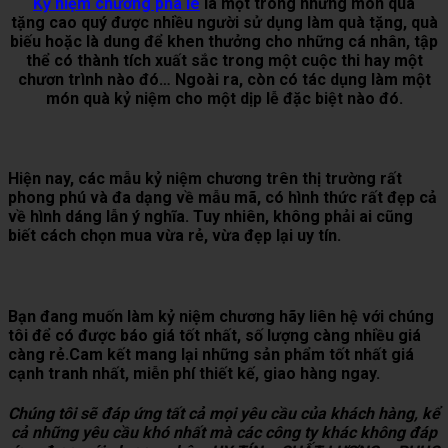
Kỷ niệm chương pha lê
là một trong những món quà
tặng cao quý được nhiều người sử dụng làm quà tặng, quà
biếu hoặc là dung để khen thưởng cho những cá nhân, tập
thể có thành tích xuất sắc trong một cuộc thi hay một
chươn trình nào đó… Ngoài ra, còn có tác dụng làm một
món quà kỷ niệm cho một dịp lễ đặc biệt nào đó.
Hiện nay, các mẫu kỷ niệm chương trên thị trường rất
phong phú và đa dạng về mẫu mã, có hình thức rất đẹp cả
về hình dáng lẫn ý nghĩa. Tuy nhiên, không phải ai cũng
biết cách chọn mua vừa rẻ, vừa đẹp lại uy tín.
Bạn đang muốn làm kỷ niệm chương hãy liên hệ với chúng
tôi để có được báo giá tốt nhất, số lượng càng nhiều giá
càng rẻ.Cam kết mang lại những sản phẩm tốt nhất giá
cạnh tranh nhất, miễn phí thiết kế, giao hàng ngay.
Chúng tôi sẽ đáp ứng tất cả mọi yêu cầu của khách hàng, kể
cả những yêu cầu khó nhất mà các công ty khác không đáp