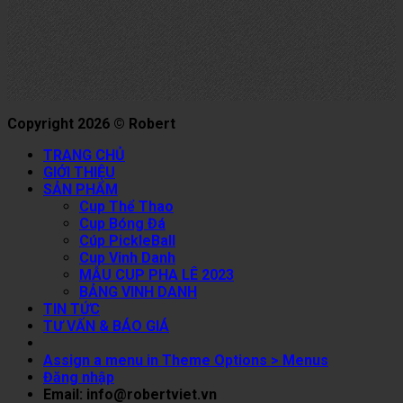
Copyright 2026 © Robert
TRANG CHỦ
GIỚI THIỆU
SẢN PHẨM
Cup Thể Thao
Cup Bóng Đá
Cúp PickleBall
Cup Vinh Danh
MẪU CUP PHA LÊ 2023
BẢNG VINH DANH
TIN TỨC
TƯ VẤN & BÁO GIÁ
Assign a menu in Theme Options > Menus
Đăng nhập
Email: info@robertviet.vn