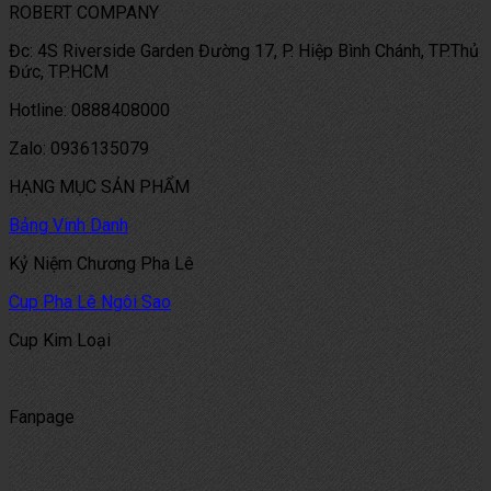
ROBERT COMPANY
Đc: 4S Riverside Garden Đường 17, P. Hiệp Bình Chánh, TP.Thủ
Đức, TP.HCM
Hotline: 0888408000
Zalo: 0936135079
HẠNG MỤC SẢN PHẨM
Bảng Vinh Danh
Kỷ Niệm Chương Pha Lê
Cup Pha Lê Ngôi Sao
Cup Kim Loại
Fanpage