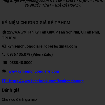
ứng được với phương châm UY TÍN – CHẤT LƯỢNG – PHỤC
VỤ NHIỆT TÌNH – GIÁ CẢ HỢP LÝ.
KỶ NIỆM CHƯƠNG GIÁ RẺ TP.HCM
🏠 229/43/6/9 Tân Kỳ Tân Quý, P.Tân Sơn Nhì, Q.Tân Phú,
TP.HCM
📮: kyniemchuonggiare.robert@gmail.com
📞:
0936.135.079 (Viber/Zalo)
☎: 0888.40.8000
🌍 :
www.kyniemchuongiare.com
FB : https://www.facebook.com/kyniemchuong
Đánh giá
Chưa có đánh giá nào.