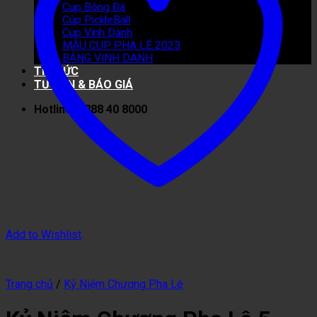
Cup Bóng Đá
Cúp PickleBall
Cup Vinh Danh
MẪU CUP PHA LÊ 2023
BẢNG VINH DANH
TIN TỨC
TƯ VẤN & BÁO GIÁ
Hotline: 0888 40 8000
Add to Wishlist
Trang chủ
/
Kỷ Niệm Chương Pha Lê