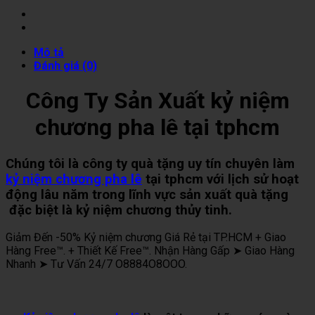
Mô tả
Đánh giá (0)
Công Ty Sản Xuất kỷ niệm
chương pha lê tại tphcm
Chúng tôi là công ty quà tặng uy tín chuyên làm
kỷ niệm chương pha lê
tại tphcm với lịch sử hoạt
động lâu năm trong lĩnh vực sản xuất quà tặng
đặc biệt là kỷ niệm chương thủy tinh.
Giảm Đến -50% Kỷ niệm chương Giá Rẻ tại TP.HCM + Giao
Hàng Free™. + Thiết Kế Free™. Nhận Hàng Gấp ➤ Giao Hàng
Nhanh ➤ Tư Vấn 24/7 O8884O8OOO.