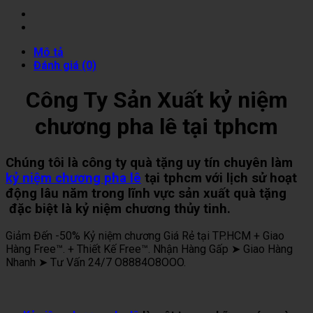
Mô tả
Đánh giá (0)
Công Ty Sản Xuất kỷ niệm
chương pha lê tại tphcm
Chúng tôi là công ty quà tặng uy tín chuyên làm
kỷ niệm chương pha lê
tại tphcm với lịch sử hoạt
động lâu năm trong lĩnh vực sản xuất quà tặng
đặc biệt là kỷ niệm chương thủy tinh.
Giảm Đến -50% Kỷ niệm chương Giá Rẻ tại TP.HCM + Giao
Hàng Free™. + Thiết Kế Free™. Nhận Hàng Gấp ➤ Giao Hàng
Nhanh ➤ Tư Vấn 24/7 O8884O8OOO.