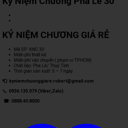
Kỷ Niệm Chương Pha Lê 30
KỶ NIỆM CHƯƠNG GIÁ RẺ
Mã SP: KNC 30
Miễn phí thiết kế.
Miễn phí vận chuyển ( phạm vi TP.HCM)
Chất liệu: Pha Lê/ Thuỷ Tinh
Thời gian sản xuất: 5 – 7 ngày.
📮: kyniemchuonggiare.robert@gmail.com
📞:
0936.135.079 (Viber,Zalo)
☎: 0888.40.8000