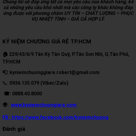
Chúng tôi sẽ đáp ứng tất cả mọi yêu cầu của khách hàng, kể
cả những yêu cầu khó nhất mà các công ty khác không đáp
ứng được với phương châm UY TÍN – CHẤT LƯỢNG – PHỤC
VỤ NHIỆT TÌNH – GIÁ CẢ HỢP LÝ.
KỶ NIỆM CHƯƠNG GIÁ RẺ TP.HCM
🏠 229/43/6/9 Tân Kỳ Tân Quý, P.Tân Sơn Nhì, Q.Tân Phú,
TP.HCM
📮: kyniemchuonggiare.robert@gmail.com
📞:
0936.135.079 (Viber/Zalo)
☎: 0888.40.8000
🌍 :
www.kyniemchuongiare.com
FB : https://www.facebook.com/kyniemchuong
Đánh giá