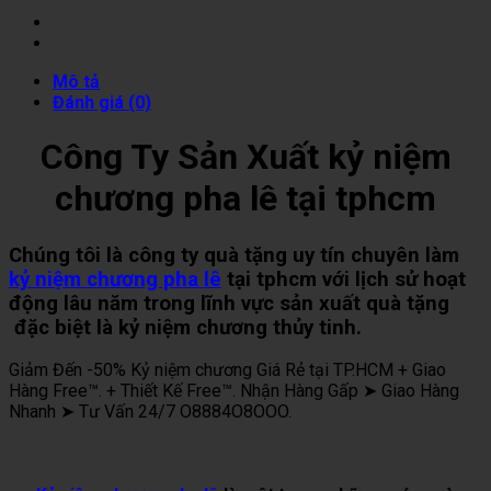
Mô tả
Đánh giá (0)
Công Ty Sản Xuất kỷ niệm
chương pha lê tại tphcm
Chúng tôi là công ty quà tặng uy tín chuyên làm
kỷ niệm chương pha lê
tại tphcm với lịch sử hoạt
động lâu năm trong lĩnh vực sản xuất quà tặng
đặc biệt là kỷ niệm chương thủy tinh.
Giảm Đến -50% Kỷ niệm chương Giá Rẻ tại TP.HCM + Giao
Hàng Free™. + Thiết Kế Free™. Nhận Hàng Gấp ➤ Giao Hàng
Nhanh ➤ Tư Vấn 24/7 O8884O8OOO.