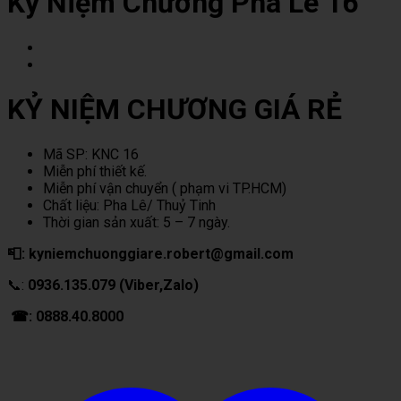
Kỷ Niệm Chương Pha Lê 16
KỶ NIỆM CHƯƠNG GIÁ RẺ
Mã SP: KNC 16
Miễn phí thiết kế.
Miễn phí vận chuyển ( phạm vi TP.HCM)
Chất liệu: Pha Lê/ Thuỷ Tinh
Thời gian sản xuất: 5 – 7 ngày.
📮: kyniemchuonggiare.robert@gmail.com
📞:
0936.135.079 (Viber,Zalo)
☎: 0888.40.8000