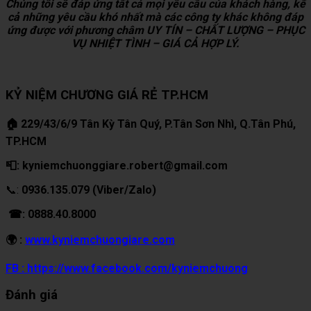
Chúng tôi sẽ đáp ứng tất cả mọi yêu cầu của khách hàng, kể
cả những yêu cầu khó nhất mà các công ty khác không đáp
ứng được với phương châm UY TÍN – CHẤT LƯỢNG – PHỤC
VỤ NHIỆT TÌNH – GIÁ CẢ HỢP LÝ.
KỶ NIỆM CHƯƠNG GIÁ RẺ TP.HCM
🏠 229/43/6/9 Tân Kỳ Tân Quý, P.Tân Sơn Nhì, Q.Tân Phú,
TP.HCM
📮: kyniemchuonggiare.robert@gmail.com
📞:
0936.135.079 (Viber/Zalo)
☎: 0888.40.8000
🌍 :
www.kyniemchuongiare.com
FB : https://www.facebook.com/kyniemchuong
Đánh giá