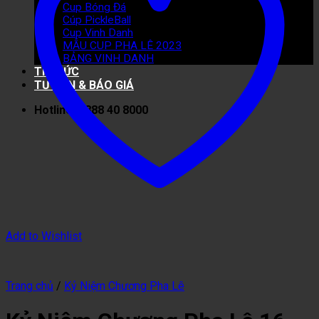
Cup Bóng Đá
Cúp PickleBall
Cup Vinh Danh
MẪU CUP PHA LÊ 2023
BẢNG VINH DANH
TIN TỨC
TƯ VẤN & BÁO GIÁ
Hotline: 0888 40 8000
Add to Wishlist
Trang chủ
/
Kỷ Niệm Chương Pha Lê