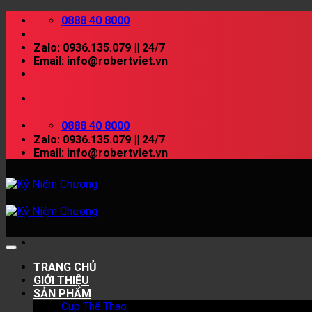
Skip
0888 40 8000
to
content
Zalo: 0936.135.079 || 24/7
Email: info@robertviet.vn
0888 40 8000
Zalo: 0936.135.079 || 24/7
Email: info@robertviet.vn
TRANG CHỦ
GIỚI THIỆU
SẢN PHẨM
Cup Thể Thao