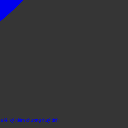
a lê
,
kỷ niệm chương thuỷ tinh