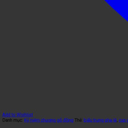
Add to Wishlist
Danh mục:
Kỷ niệm chương gỗ đồng
Thẻ:
biểu trưng pha lê
,
cup 