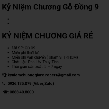
Kỷ Niệm Chương Gỗ Đồng 9
KỶ NIỆM CHƯƠNG GIÁ RẺ
Mã SP: GĐ 09
Miễn phí thiết kế.
Miễn phí vận chuyển ( phạm vi TP.HCM)
Chất liệu: Pha Lê/ Thuỷ Tinh
Thời gian sản xuất: 5 – 7 ngày.
📮: kyniemchuonggiare.robert@gmail.com
📞:
0936.135.079 (Viber,Zalo)
☎: 0888.40.8000