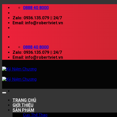
Skip
0888 40 8000
to
content
Zalo: 0936.135.079 || 24/7
Email: info@robertviet.vn
0888 40 8000
Zalo: 0936.135.079 || 24/7
Email: info@robertviet.vn
TRANG CHỦ
GIỚI THIỆU
SẢN PHẨM
Cup Thể Thao