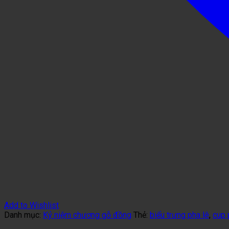
Add to Wishlist
Danh mục:
Kỷ niệm chương gỗ đồng
Thẻ:
biểu trưng pha lê
,
cup 