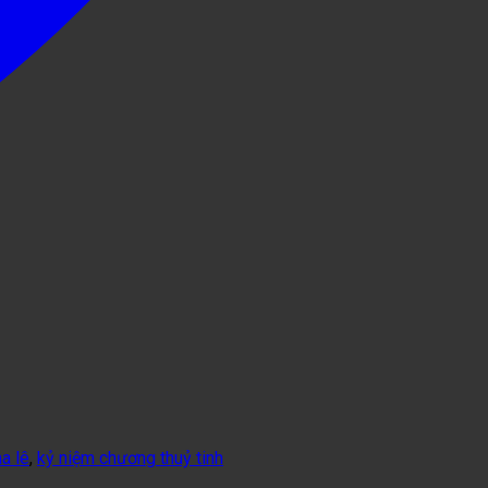
a lê
,
kỷ niệm chương thuỷ tinh