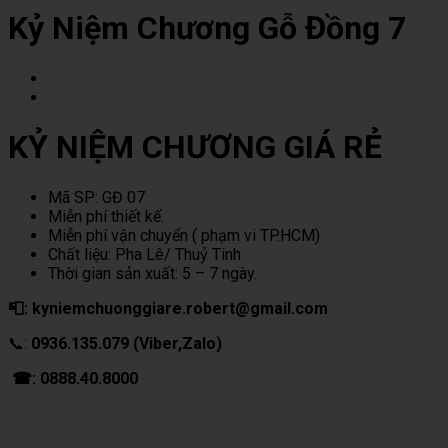
Kỷ Niệm Chương Gỗ Đồng 7
KỶ NIỆM CHƯƠNG GIÁ RẺ
Mã SP: GĐ 07
Miễn phí thiết kế.
Miễn phí vận chuyển ( phạm vi TP.HCM)
Chất liệu: Pha Lê/ Thuỷ Tinh
Thời gian sản xuất: 5 – 7 ngày.
📮: kyniemchuonggiare.robert@gmail.com
📞:
0936.135.079 (Viber,Zalo)
☎: 0888.40.8000