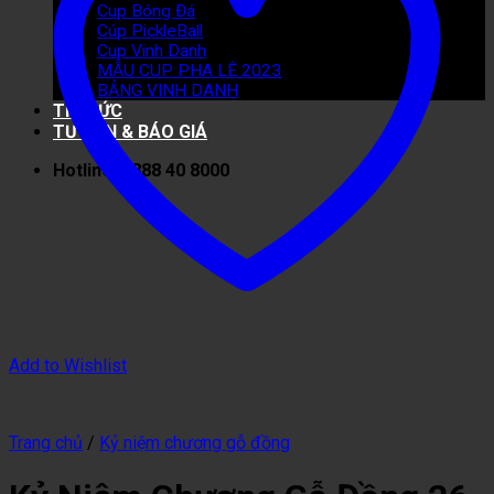
Cup Bóng Đá
Cúp PickleBall
Cup Vinh Danh
MẪU CUP PHA LÊ 2023
BẢNG VINH DANH
TIN TỨC
TƯ VẤN & BÁO GIÁ
Hotline: 0888 40 8000
Add to Wishlist
Trang chủ
/
Kỷ niệm chương gỗ đồng