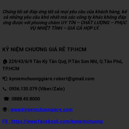
Chúng tôi sẽ đáp ứng tất cả mọi yêu cầu của khách hàng, kể
cả những yêu cầu khó nhất mà các công ty khác không đáp
ứng được với phương châm UY TÍN – CHẤT LƯỢNG – PHỤC
VỤ NHIỆT TÌNH – GIÁ CẢ HỢP LÝ.
KỶ NIỆM CHƯƠNG GIÁ RẺ TP.HCM
🏠 229/43/6/9 Tân Kỳ Tân Quý, P.Tân Sơn Nhì, Q.Tân Phú,
TP.HCM
📮: kyniemchuonggiare.robert@gmail.com
📞:
0936.135.079 (Viber/Zalo)
☎: 0888.40.8000
🌍 :
www.kyniemchuongiare.com
FB : https://www.facebook.com/kyniemchuong