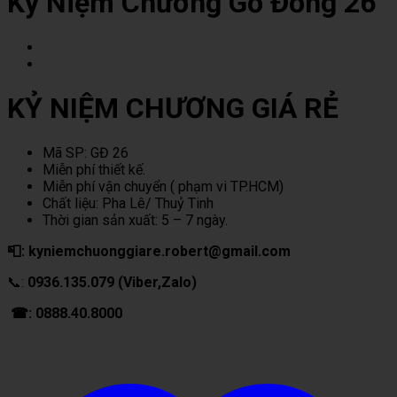
Kỷ Niệm Chương Gỗ Đồng 26
KỶ NIỆM CHƯƠNG GIÁ RẺ
Mã SP: GĐ 26
Miễn phí thiết kế.
Miễn phí vận chuyển ( phạm vi TP.HCM)
Chất liệu: Pha Lê/ Thuỷ Tinh
Thời gian sản xuất: 5 – 7 ngày.
📮: kyniemchuonggiare.robert@gmail.com
📞:
0936.135.079 (Viber,Zalo)
☎: 0888.40.8000