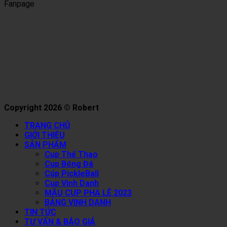
Fanpage
Copyright 2026 © Robert
TRANG CHỦ
GIỚI THIỆU
SẢN PHẨM
Cup Thể Thao
Cup Bóng Đá
Cúp PickleBall
Cup Vinh Danh
MẪU CUP PHA LÊ 2023
BẢNG VINH DANH
TIN TỨC
TƯ VẤN & BÁO GIÁ