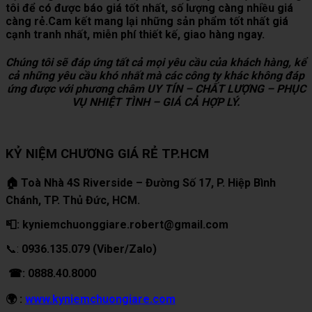
tôi để có được báo giá tốt nhất, số lượng càng nhiều giá
càng rẻ.Cam kết mang lại những sản phẩm tốt nhất giá
cạnh tranh nhất, miễn phí thiết kế, giao hàng ngay.
Chúng tôi sẽ đáp ứng tất cả mọi yêu cầu của khách hàng, kể
cả những yêu cầu khó nhất mà các công ty khác không đáp
ứng được với phương châm UY TÍN – CHẤT LƯỢNG – PHỤC
VỤ NHIỆT TÌNH – GIÁ CẢ HỢP LÝ.
KỶ NIỆM CHƯƠNG GIÁ RẺ TP.HCM
🏠 Toà Nhà 4S Riverside – Đường Số 17, P. Hiệp Bình
Chánh, TP. Thủ Đức, HCM.
📮: kyniemchuonggiare.robert@gmail.com
📞:
0936.135.079 (Viber/Zalo)
☎: 0888.40.8000
🌍 :
www.kyniemchuongiare.com