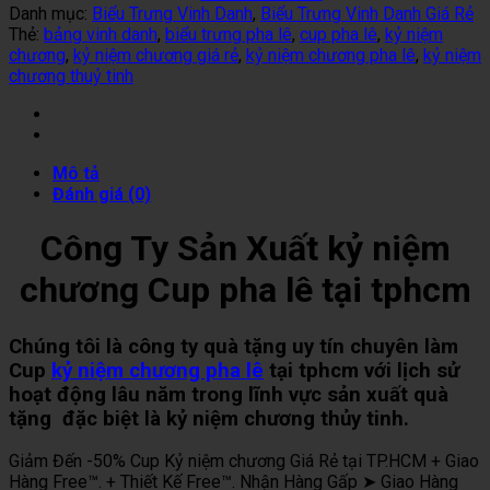
Danh mục:
Biểu Trưng Vinh Danh
,
Biểu Trưng Vinh Danh Giá Rẻ
Thẻ:
bảng vinh danh
,
biểu trưng pha lê
,
cup pha lê
,
kỷ niệm
chương
,
kỷ niệm chương giá rẻ
,
kỷ niệm chương pha lê
,
kỷ niệm
chương thuỷ tinh
Mô tả
Đánh giá (0)
Công Ty Sản Xuất kỷ niệm
chương Cup pha lê tại tphcm
Chúng tôi là công ty quà tặng uy tín chuyên làm
Cup
kỷ niệm chương pha lê
tại tphcm với lịch sử
hoạt động lâu năm trong lĩnh vực sản xuất quà
tặng đặc biệt là kỷ niệm chương thủy tinh.
Giảm Đến -50% Cup Kỷ niệm chương Giá Rẻ tại TP.HCM + Giao
Hàng Free™. + Thiết Kế Free™. Nhận Hàng Gấp ➤ Giao Hàng