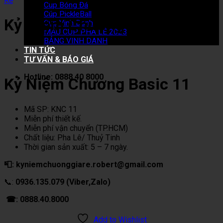
Rẻ
Cup Bóng Đá
Cúp PickleBall
Kỷ Niệm Chương Basic 11
Cup Vinh Danh
MẪU CUP PHA LÊ 2023
BẢNG VINH DANH
TIN TỨC
TƯ VẤN & BÁO GIÁ
Hotline: 0888 40 8000
Kỷ Niệm Chương Basic 11
Mã SP: KNC 11
Miễn phí thiết kế.
Miễn phí vận chuyển (TP.HCM)
Chất liệu: Pha Lê/ Thuỷ Tinh
Thời gian sản xuất: 5 – 7 ngày.
📮: kyniemchuonggiare.robert@gmail.com
📞:
0936.135.079 (Viber,Zalo)
☎: 0888.40.8000
Add to Wishlist