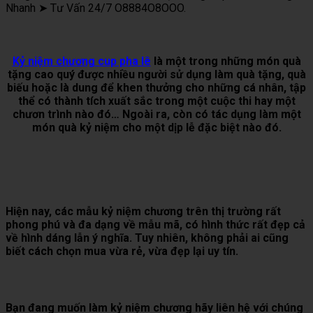
Nhanh ➤ Tư Vấn 24/7 O8884O8OOO.
Kỷ niệm chương cup pha lê
là một trong những món quà
tặng cao quý được nhiều người sử dụng làm quà tặng, quà
biếu hoặc là dung để khen thưởng cho những cá nhân, tập
thể có thành tích xuất sắc trong một cuộc thi hay một
chươn trình nào đó… Ngoài ra, còn có tác dụng làm một
món quà kỷ niệm cho một dịp lễ đặc biệt nào đó.
Hiện nay, các mẫu kỷ niệm chương trên thị trường rất
phong phú và đa dạng về mẫu mã, có hình thức rất đẹp cả
về hình dáng lẫn ý nghĩa. Tuy nhiên, không phải ai cũng
biết cách chọn mua vừa rẻ, vừa đẹp lại uy tín.
Bạn đang muốn làm kỷ niệm chương hãy liên hệ với chúng