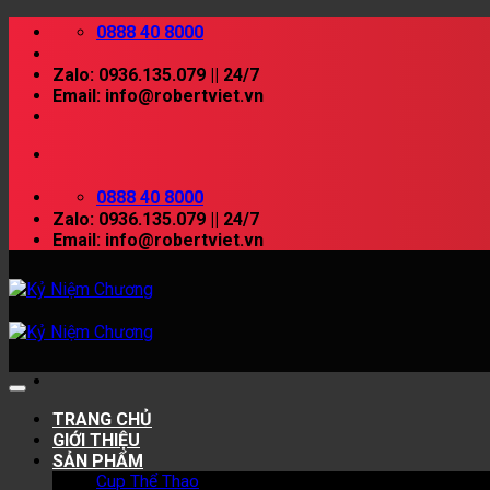
Skip
0888 40 8000
to
content
Zalo: 0936.135.079 || 24/7
Email: info@robertviet.vn
0888 40 8000
Zalo: 0936.135.079 || 24/7
Email: info@robertviet.vn
TRANG CHỦ
GIỚI THIỆU
SẢN PHẨM
Cup Thể Thao