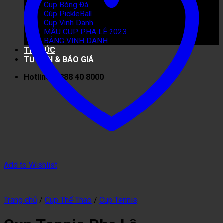
Cup Bóng Đá
Cúp PickleBall
Cup Vinh Danh
MẪU CUP PHA LÊ 2023
BẢNG VINH DANH
TIN TỨC
TƯ VẤN & BÁO GIÁ
Hotline: 0888 40 8000
Add to Wishlist
Trang chủ
/
Cup Thể Thao
/
Cup Tennis