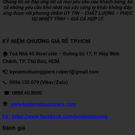
Chúng tôi sẽ đáp ứng tất cả mọi yêu cầu của khách hàng, kể
cả những yêu cầu khó nhất mà các công ty khác không đáp
ứng được với phương châm UY TÍN – CHẤT LƯỢNG – PHỤC
VỤ NHIỆT TÌNH – GIÁ CẢ HỢP LÝ.
KỶ NIỆM CHƯƠNG GIÁ RẺ TP.HCM
🏠 Toà Nhà 4S Riverside – Đường Số 17, P. Hiệp Bình
Chánh, TP. Thủ Đức, HCM.
📮: kyniemchuonggiare.robert@gmail.com
📞:
0936.135.079 (Viber/Zalo)
☎: 0888.40.8000
🌍 :
www.kyniemchuongiare.com
FB : https://www.facebook.com/kyniemchuong
Đánh giá