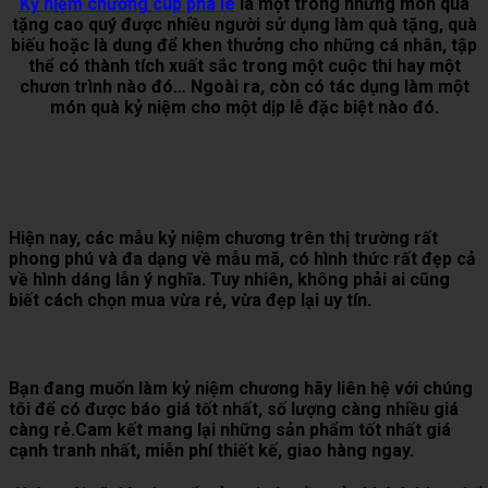
Kỷ niệm chương cup pha lê
là một trong những món quà
tặng cao quý được nhiều người sử dụng làm quà tặng, quà
biếu hoặc là dung để khen thưởng cho những cá nhân, tập
thể có thành tích xuất sắc trong một cuộc thi hay một
chươn trình nào đó… Ngoài ra, còn có tác dụng làm một
món quà kỷ niệm cho một dịp lễ đặc biệt nào đó.
Hiện nay, các mẫu kỷ niệm chương trên thị trường rất
phong phú và đa dạng về mẫu mã, có hình thức rất đẹp cả
về hình dáng lẫn ý nghĩa. Tuy nhiên, không phải ai cũng
biết cách chọn mua vừa rẻ, vừa đẹp lại uy tín.
Bạn đang muốn làm kỷ niệm chương hãy liên hệ với chúng
tôi để có được báo giá tốt nhất, số lượng càng nhiều giá
càng rẻ.Cam kết mang lại những sản phẩm tốt nhất giá
cạnh tranh nhất, miễn phí thiết kế, giao hàng ngay.