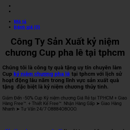
Mô tả
Đánh giá (0)
Công Ty Sản Xuất kỷ niệm
chương Cup pha lê tại tphcm
Chúng tôi là công ty quà tặng uy tín chuyên làm
Cup
kỷ niệm chương pha lê
tại tphcm với lịch sử
hoạt động lâu năm trong lĩnh vực sản xuất quà
tặng đặc biệt là kỷ niệm chương thủy tinh.
Giảm Đến -50% Cup Kỷ niệm chương Giá Rẻ tại TP.HCM + Giao
Hàng Free™. + Thiết Kế Free™. Nhận Hàng Gấp ➤ Giao Hàng
Nhanh ➤ Tư Vấn 24/7 O8884O8OOO.