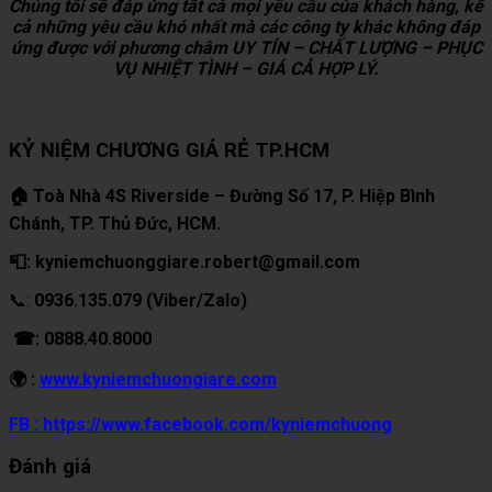
Chúng tôi sẽ đáp ứng tất cả mọi yêu cầu của khách hàng, kể
cả những yêu cầu khó nhất mà các công ty khác không đáp
ứng được với phương châm UY TÍN – CHẤT LƯỢNG – PHỤC
VỤ NHIỆT TÌNH – GIÁ CẢ HỢP LÝ.
KỶ NIỆM CHƯƠNG GIÁ RẺ TP.HCM
🏠 Toà Nhà 4S Riverside – Đường Số 17, P. Hiệp Bình
Chánh, TP. Thủ Đức, HCM.
📮: kyniemchuonggiare.robert@gmail.com
📞:
0936.135.079 (Viber/Zalo)
☎: 0888.40.8000
🌍 :
www.kyniemchuongiare.com
FB : https://www.facebook.com/kyniemchuong
Đánh giá