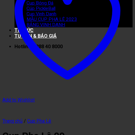
Cup Bóng Đá
Cúp PickleBall
Cup Vinh Danh
MẪU CUP PHA LÊ 2023
BẢNG VINH DANH
TIN TỨC
TƯ VẤN & BÁO GIÁ
Hotline: 0888 40 8000
Add to Wishlist
Trang chủ
/
Cup Pha Lê