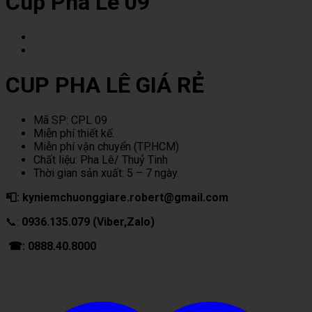
Cup Pha Lê 09
CUP PHA LÊ GIÁ RẺ
Mã SP: CPL 09
Miễn phí thiết kế.
Miễn phí vận chuyển (TP.HCM)
Chất liệu: Pha Lê/ Thuỷ Tinh
Thời gian sản xuất: 5 – 7 ngày.
📮: kyniemchuonggiare.robert@gmail.com
📞:
0936.135.079 (Viber,Zalo)
☎: 0888.40.8000