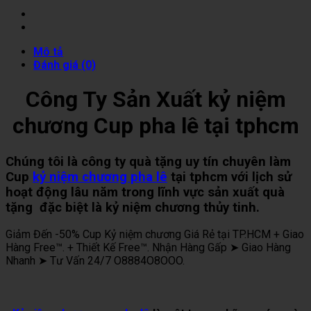
Mô tả
Đánh giá (0)
Công Ty Sản Xuất kỷ niệm
chương Cup pha lê tại tphcm
Chúng tôi là công ty quà tặng uy tín chuyên làm
Cup
kỷ niệm chương pha lê
tại tphcm với lịch sử
hoạt động lâu năm trong lĩnh vực sản xuất quà
tặng đặc biệt là kỷ niệm chương thủy tinh.
Giảm Đến -50% Cup Kỷ niệm chương Giá Rẻ tại TP.HCM + Giao
Hàng Free™. + Thiết Kế Free™. Nhận Hàng Gấp ➤ Giao Hàng
Nhanh ➤ Tư Vấn 24/7 O8884O8OOO.