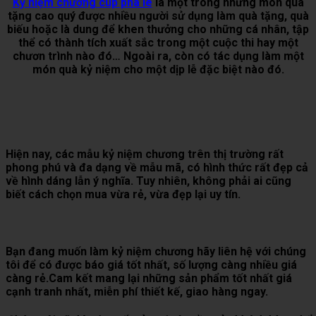
Kỷ niệm chương cup pha lê
là một trong những món quà
tặng cao quý được nhiều người sử dụng làm quà tặng, quà
biếu hoặc là dung để khen thưởng cho những cá nhân, tập
thể có thành tích xuất sắc trong một cuộc thi hay một
chươn trình nào đó… Ngoài ra, còn có tác dụng làm một
món quà kỷ niệm cho một dịp lễ đặc biệt nào đó.
Hiện nay, các mẫu kỷ niệm chương trên thị trường rất
phong phú và đa dạng về mẫu mã, có hình thức rất đẹp cả
về hình dáng lẫn ý nghĩa. Tuy nhiên, không phải ai cũng
biết cách chọn mua vừa rẻ, vừa đẹp lại uy tín.
Bạn đang muốn làm kỷ niệm chương hãy liên hệ với chúng
tôi để có được báo giá tốt nhất, số lượng càng nhiều giá
càng rẻ.Cam kết mang lại những sản phẩm tốt nhất giá
cạnh tranh nhất, miễn phí thiết kế, giao hàng ngay.