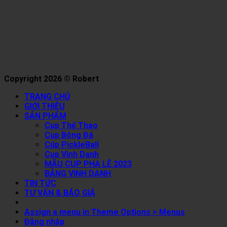
Copyright 2026 © Robert
TRANG CHỦ
GIỚI THIỆU
SẢN PHẨM
Cup Thể Thao
Cup Bóng Đá
Cúp PickleBall
Cup Vinh Danh
MẪU CUP PHA LÊ 2023
BẢNG VINH DANH
TIN TỨC
TƯ VẤN & BÁO GIÁ
Assign a menu in Theme Options > Menus
Đăng nhập